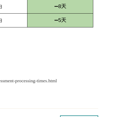
➖8天
日
➖5天
日
essment-processing-times.html