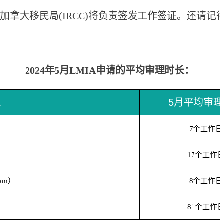
，加拿大移民局(IRCC)将负责签发工作签证。还请记
2024年5月LMIA申请的平均审理时长：
型
5月平均审
个工作
7
个工作
17
）
个工作
ram
8
个工作
81