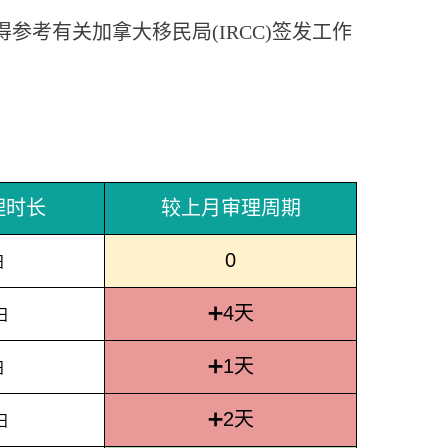
得参考有关加拿大移民局(IRCC)签发工作
理时长
较上月审理周期
0
日
➕4天
日
➕1天
日
➕2天
日