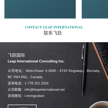
联系飞跃
飞跃国际
Leap International Consulting Inc.
公司地址：MetroTower II,2600 - 4720 Kingsway，Burnaby,
BC V5H 4N2，Canada
咨询电话：1.778.321.2016
公司邮箱：info@leapinternational.net
咨询微信：i-immigration