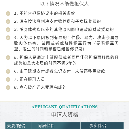
以下情况不能做担保人
1
. 不符合担保协议中的相关条款
2
. 没有按法庭判决支付赡养费和子女抚养费的
3
. 除身体残疾以外的其他原因而申请政府财政援助的
4
. 因为以下原因被判有罪的：性侵、暴力、攻击亲属导
致肉体伤害、试图或者威胁性犯罪行为（要看犯罪类
型、发生的时间和是否已经暂停记录）
5
. 担保人是通过申请配偶或者同居伴侣担保而移民的且
成为加拿大永居的时间不满5年的
6
. 由于延期支付或者忘记支付，未偿还移民贷款
7
. 正在服刑人员
8
. 宣布破产还未受理完成的
申请人资格
夫妻/配偶
同居伴侣
事实伴侣