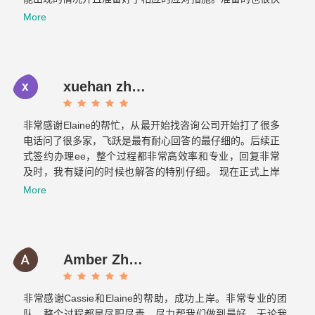
文件不到一周就交上去了。没想到不到一个月，签证就顺利
More
获批。如果想要找专业负责的移民公司，那找飞跃准没错！
xuehan zhou
非常感谢Elaine的帮忙，从最开始找咨询公司开始打了很多
电话问了很多家，飞跃是最有耐心回答的最仔细的。后续正
式签约办理ee，整个过程都非常高效率和专业，回复非常
及时，我有疑问的时候也解答的特别仔细。 现在正式上岸
啦，非常感谢你们整个团队的帮助～有朋友的需要的话我也
More
会介绍飞跃给他们。Now it is officially ashore. Thank you
very much for your help from the whole team. If there are
any friends in need, I will also introduce Feiyue to them.
Amber Zhang
非常感谢Cassie和Elaine的帮助，成功上岸。非常专业的团
队，整个过程都是尽职尽责，尽力帮我们做到最好。无论我