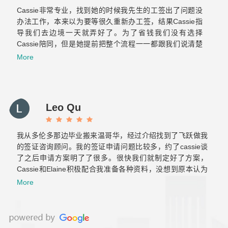
Cassie非常专业，找到她的时候我先生的工签出了问题没
办法工作，本来以为要等很久重新办工签，结果Cassie指
导我们去边境一天就弄好了。为了省钱我们没有选择
Cassie陪同，但是她提前把整个流程一一都跟我们说清楚
了也标注了重点，当时我们两个才来加拿大半年的小白也很
More
轻松的完成了美国海关跟加拿大海关的双重挑战。之后与飞
跃的合作也非常顺利！Elaine真的很贴心也很有耐心，给我
们提供后续服务的时候常常为我们设想，减少了我们很多重
复的文件准备和反复的奔波。那么希望你们以后越来越好！
Leo Qu
保持初心！
我从多伦多那边毕业搬来温哥华，经过介绍找到了飞跃做我
的签证咨询顾问。我的签证申请问题比较多，约了cassie谈
了之后申请方案明了了很多。很快我们就制定好了方案，
Cassie和Elaine积极配合我准备各种资料，没想到原本认为
肯定会拒签的工签，一次就获批了。后来积累了两年工作经
More
验，还是毫不犹豫的继续找他们帮我办移民，虽然以前留学
也用过不少移民中介，但是这是我觉着最靠谱专业的！