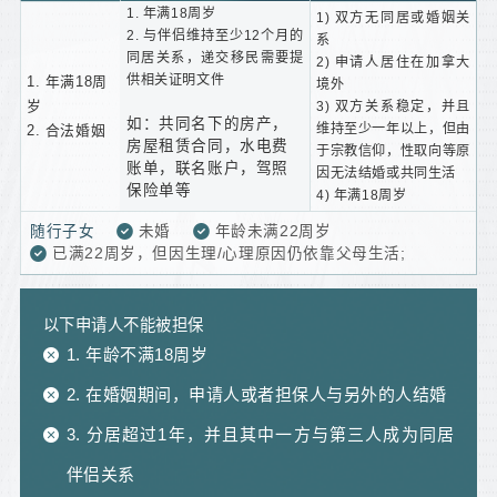
1.
年满18周岁
1)
双方无同居或婚姻关
2.
与伴侣维持至少12个月的
系
同居关系，递交移民需要提
2)
申请人居住在加拿大
供相关证明文件
1. 年满18周
境外
岁
3)
双方关系稳定，并且
如：共同名下的房产，
维持至少一年以上，但由
2. 合法婚姻
房屋租赁合同，水电费
于宗教信仰，性取向等原
账单，联名账户，驾照
因无法结婚或共同生活
保险单等
4)
年满18周岁
随行子女
未婚
年龄未满22周岁
已满22周岁，但因生理/心理原因仍依靠父母生活;
以下申请人不能被担保
1. 年龄不满18周岁
2. 在婚姻期间，申请人或者担保人与另外的人结婚
3. 分居超过1年，并且其中一方与第三人成为同居
伴侣关系