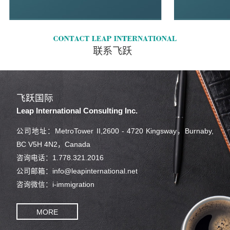
联系飞跃
飞跃国际
Leap International Consulting Inc.
公司地址：MetroTower II,2600 - 4720 Kingsway，Burnaby,
BC V5H 4N2，Canada
咨询电话：1.778.321.2016
公司邮箱：info@leapinternational.net
咨询微信：i-immigration
MORE