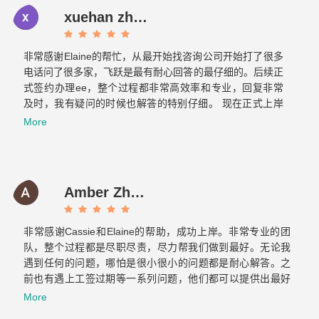
xuehan zhou
非常感谢Elaine的帮忙，从最开始找咨询公司开始打了很多
电话问了很多家，飞跃是最有耐心回答的最仔细的。后续正
式签约办理ee，整个过程都非常高效率和专业，回复非常
及时，我有疑问的时候也解答的特别仔细。 现在正式上岸
啦，非常感谢你们整个团队的帮助～有朋友的需要的话我也
More
会介绍飞跃给他们。Now it is officially ashore. Thank you
very much for your help from the whole team. If there are
any friends in need, I will also introduce Feiyue to them.
Amber Zhang
非常感谢Cassie和Elaine的帮助，成功上岸。非常专业的团
队，整个过程都是尽职尽责，尽力帮我们做到最好。无论我
遇到任何的问题，哪怕是很小很小的问题都是耐心解答。之
前也有遇上工签过期等一系列问题，他们都可以提供出最好
的方案，提前做好各种应对的准备，绝对是不可多得的好团
More
队！最重要的是态度真的超级好！！！