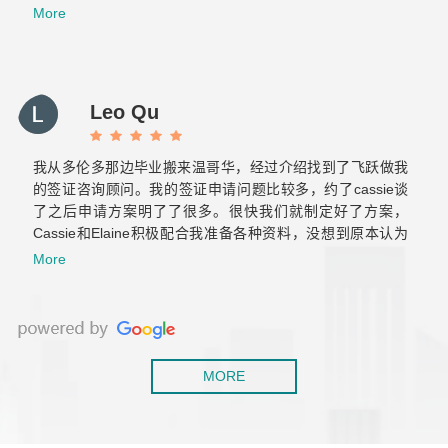
了也标注了重点，当时我们两个才来加拿大半年的小白也很
More
轻松的完成了美国海关跟加拿大海关的双重挑战。之后与飞
跃的合作也非常顺利！Elaine真的很贴心也很有耐心，给我
们提供后续服务的时候常常为我们设想，减少了我们很多重
复的文件准备和反复的奔波。那么希望你们以后越来越好！
Leo Qu
保持初心！
我从多伦多那边毕业搬来温哥华，经过介绍找到了飞跃做我
的签证咨询顾问。我的签证申请问题比较多，约了cassie谈
了之后申请方案明了了很多。很快我们就制定好了方案，
Cassie和Elaine积极配合我准备各种资料，没想到原本认为
肯定会拒签的工签，一次就获批了。后来积累了两年工作经
More
验，还是毫不犹豫的继续找他们帮我办移民，虽然以前留学
也用过不少移民中介，但是这是我觉着最靠谱专业的！
MORE