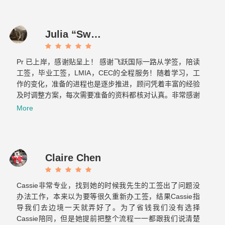
Julia “Sweet tooth” J
Pr 已上岸，感谢贴呈上！ 感谢飞跃国际一路从学签，陪读
工签，毕业工签，LMIA，CEC的全程服务！随着学习，工
作的变化，准备的进程也是逐步推进，顾问凭着丰富的经验
及时调整方案，每次需要准备的资料都核对认真。非常感谢
Cassie 和 Elaine…...
More
Claire Chen
Cassie非常专业，找到她的时候我先生的工签出了问题没
办法工作，本来以为要等很久重新办工签，结果Cassie指
导我们去边境一天就弄好了。为了省钱我们没有选择
Cassie陪同，但是她提前把整个流程一一都跟我们说清楚