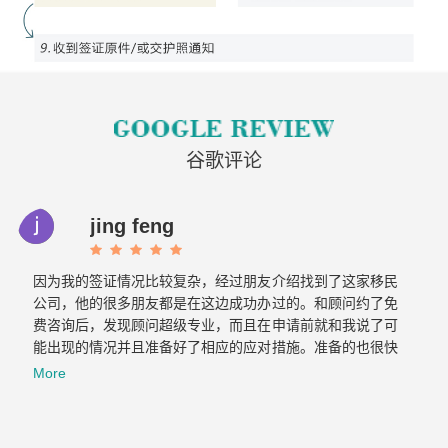
谷歌评论
jing feng
因为我的签证情况比较复杂，经过朋友介绍找到了这家移民
公司，他的很多朋友都是在这边成功办过的。和顾问约了免
费咨询后，发现顾问超级专业，而且在申请前就和我说了可
能出现的情况并且准备好了相应的应对措施。准备的也很快
文件不到一周就交上去了。没想到不到一个月，签证就顺利
More
获批。如果想要找专业负责的移民公司，那找飞跃准没错！