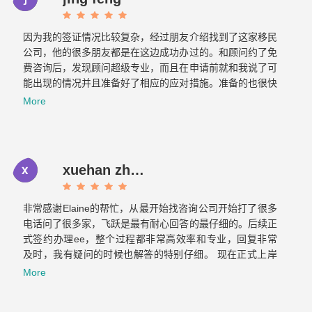
因为我的签证情况比较复杂，经过朋友介绍找到了这家移民
公司，他的很多朋友都是在这边成功办过的。和顾问约了免
费咨询后，发现顾问超级专业，而且在申请前就和我说了可
能出现的情况并且准备好了相应的应对措施。准备的也很快
文件不到一周就交上去了。没想到不到一个月，签证就顺利
More
获批。如果想要找专业负责的移民公司，那找飞跃准没错！
xuehan zhou
非常感谢Elaine的帮忙，从最开始找咨询公司开始打了很多
电话问了很多家，飞跃是最有耐心回答的最仔细的。后续正
式签约办理ee，整个过程都非常高效率和专业，回复非常
及时，我有疑问的时候也解答的特别仔细。 现在正式上岸
啦，非常感谢你们整个团队的帮助～有朋友的需要的话我也
More
会介绍飞跃给他们。Now it is officially ashore. Thank you
very much for your help from the whole team. If there are