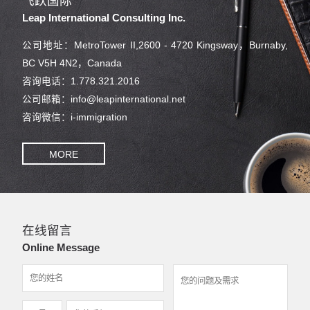
飞跃国际
Leap International Consulting Inc.
公司地址：MetroTower II,2600 - 4720 Kingsway，Burnaby,
BC V5H 4N2，Canada
咨询电话：1.778.321.2016
公司邮箱：info@leapinternational.net
咨询微信：i-immigration
MORE
在线留言
Online Message