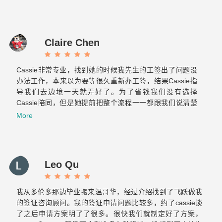
Claire Chen
Cassie非常专业，找到她的时候我先生的工签出了问题没
办法工作，本来以为要等很久重新办工签，结果Cassie指
导我们去边境一天就弄好了。为了省钱我们没有选择
Cassie陪同，但是她提前把整个流程一一都跟我们说清楚
了也标注了重点，当时我们两个才来加拿大半年的小白也很
More
轻松的完成了美国海关跟加拿大海关的双重挑战。之后与飞
跃的合作也非常顺利！Elaine真的很贴心也很有耐心，给我
们提供后续服务的时候常常为我们设想，减少了我们很多重
复的文件准备和反复的奔波。那么希望你们以后越来越好！
Leo Qu
保持初心！
我从多伦多那边毕业搬来温哥华，经过介绍找到了飞跃做我
的签证咨询顾问。我的签证申请问题比较多，约了cassie谈
了之后申请方案明了了很多。很快我们就制定好了方案，