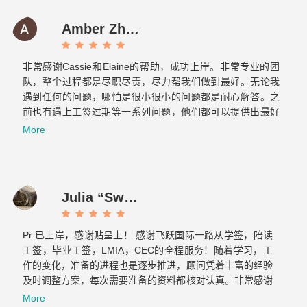
any friends in need, I will also introduce Feiyue to them.
Amber Zhang
非常感谢Cassie和Elaine的帮助，成功上岸。非常专业的团
队，整个过程都是尽职尽责，尽力帮我们做到最好。无论我
遇到任何的问题，哪怕是很小很小的问题都是耐心解答。之
前也有遇上工签过期等一系列问题，他们都可以提供出最好
的方案，提前做好各种应对的准备，绝对是不可多得的好团
More
队！最重要的是态度真的超级好！！！
Julia “Sweet tooth” J
Pr 已上岸，感谢贴呈上！ 感谢飞跃国际一路从学签，陪读
工签，毕业工签，LMIA，CEC的全程服务！随着学习，工
作的变化，准备的进程也是逐步推进，顾问凭着丰富的经验
及时调整方案，每次需要准备的资料都核对认真。非常感谢
Cassie 和 Elaine…...
More