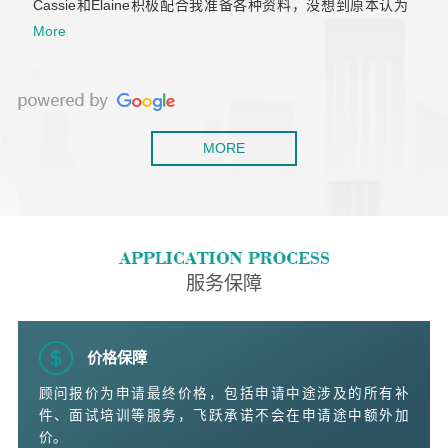
Cassie和Elaine积极配合我准备各种资料，没想到原本认为
肯定会拒签的工签，一次就获批了。后来积累了两年工作经
More
验，还是毫不犹豫的继续找他们帮我办移民，虽然以前留学
也用过不少移民中介，但是这是我觉着最靠谱专业的！
MORE
服务保障
价格保障
顾问报价为申请最终价格，包括申请中途涉及的所有补
件、面试培训等服务，飞跃承诺不会在申请途中额外加
价。