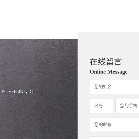
在线留言
Online Message
, BC V5H 4N2，Canada