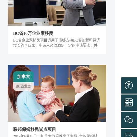
BC省10万企业家移民
BC省企业家移民项目适用于能够支持BC省创新和经济
增长的企业家，申请人必须满足一定的申请要求，并
内对该省的经济发展产生积极的影响。该类别下的申
请人需要在BC省积极地经营企业，面试通过后可获得
工作签证，满足移民条件后即可全家移民。
加拿大
BC省北部
联邦保姆移民试点项目
2019年6月18日，加拿大政府推出了为期5年的保姆试