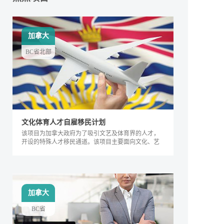
加拿大
BC省北部
文化体育人才自雇移民计划
该项目为加拿大政府为了吸引文艺及体育界的人才，
开设的特殊人才移民通道。该项目主要面向文化、艺
术及体育界的相关人士，根据其专业能力及所能产生
的社会价值进行评判，自2018年来，加拿大政府宣布
缩短审理时间，该项目得到越来越多人的关注，逐渐
成为特殊类人才的热门移民项目。
加拿大
BC省