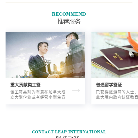
如果您计划再次到加拿大境外旅
行，请申请PR卡。
推荐服务
重大贡献类工签
普通留学签证
该工签类别为有意在加拿大成
已获得旅游签的人士
立大型企业或者经营小型生意
拿大境内政府认证教
的海外人士提供的工签，使海
入读6个月以内的过渡
外申请人可以以合法的身份在
语言），顺利结课并
加拿大进行经营活动。
正式通知书的人士，
请学签。达成旅游签
目的，该类申请与境
请学签相比，成功率更