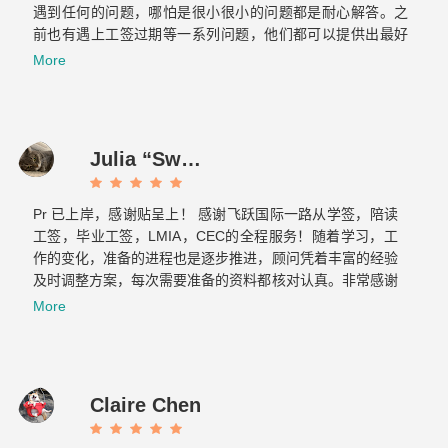
遇到任何的问题，哪怕是很小很小的问题都是耐心解答。之
前也有遇上工签过期等一系列问题，他们都可以提供出最好
的方案，提前做好各种应对的准备，绝对是不可多得的好团
More
队！最重要的是态度真的超级好！！！
Julia “Sweet tooth” J
Pr 已上岸，感谢贴呈上！ 感谢飞跃国际一路从学签，陪读
工签，毕业工签，LMIA，CEC的全程服务！随着学习，工
作的变化，准备的进程也是逐步推进，顾问凭着丰富的经验
及时调整方案，每次需要准备的资料都核对认真。非常感谢
Cassie 和 Elaine…...
More
Claire Chen