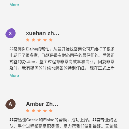
文件不到一周就交上去了。没想到不到一个月，签证就顺利
More
获批。如果想要找专业负责的移民公司，那找飞跃准没错！
xuehan zhou
非常感谢Elaine的帮忙，从最开始找咨询公司开始打了很多
电话问了很多家，飞跃是最有耐心回答的最仔细的。后续正
式签约办理ee，整个过程都非常高效率和专业，回复非常
及时，我有疑问的时候也解答的特别仔细。 现在正式上岸
啦，非常感谢你们整个团队的帮助～有朋友的需要的话我也
More
会介绍飞跃给他们。Now it is officially ashore. Thank you
very much for your help from the whole team. If there are
any friends in need, I will also introduce Feiyue to them.
Amber Zhang
非常感谢Cassie和Elaine的帮助，成功上岸。非常专业的团
队，整个过程都是尽职尽责，尽力帮我们做到最好。无论我