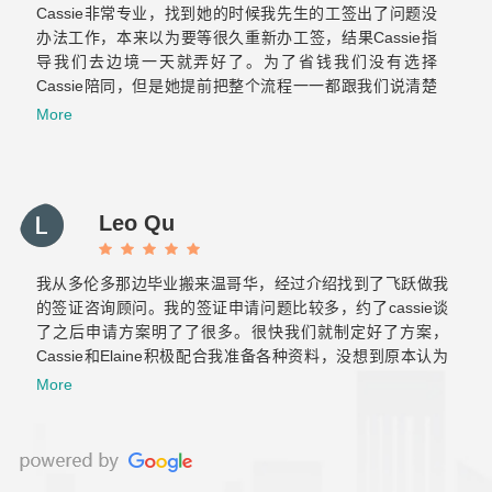
Cassie非常专业，找到她的时候我先生的工签出了问题没
办法工作，本来以为要等很久重新办工签，结果Cassie指
导我们去边境一天就弄好了。为了省钱我们没有选择
Cassie陪同，但是她提前把整个流程一一都跟我们说清楚
了也标注了重点，当时我们两个才来加拿大半年的小白也很
More
轻松的完成了美国海关跟加拿大海关的双重挑战。之后与飞
跃的合作也非常顺利！Elaine真的很贴心也很有耐心，给我
们提供后续服务的时候常常为我们设想，减少了我们很多重
复的文件准备和反复的奔波。那么希望你们以后越来越好！
Leo Qu
保持初心！
我从多伦多那边毕业搬来温哥华，经过介绍找到了飞跃做我
的签证咨询顾问。我的签证申请问题比较多，约了cassie谈
了之后申请方案明了了很多。很快我们就制定好了方案，
Cassie和Elaine积极配合我准备各种资料，没想到原本认为
肯定会拒签的工签，一次就获批了。后来积累了两年工作经
More
验，还是毫不犹豫的继续找他们帮我办移民，虽然以前留学
也用过不少移民中介，但是这是我觉着最靠谱专业的！