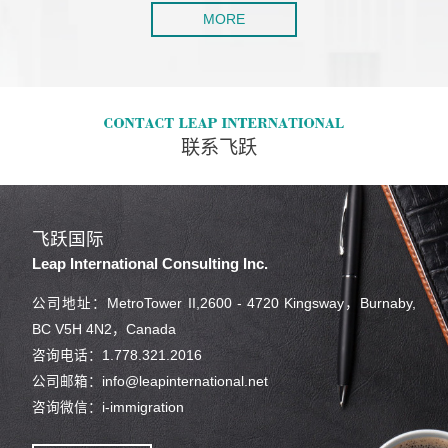
MORE
联系飞跃
飞跃国际
Leap International Consulting Inc.
公司地址：MetroTower II,2600 - 4720 Kingsway，Burnaby,
BC V5H 4N2，Canada
咨询电话：1.778.321.2016
公司邮箱：info@leapinternational.net
咨询微信：i-immigration