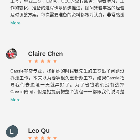
工签，毕业工签，LMIA，CEC的全程服务！随着学习，工
作的变化，准备的进程也是逐步推进，顾问凭着丰富的经验
及时调整方案，每次需要准备的资料都核对认真。非常感谢
Cassie 和 Elaine…...
More
Claire Chen
Cassie非常专业，找到她的时候我先生的工签出了问题没
办法工作，本来以为要等很久重新办工签，结果Cassie指
导我们去边境一天就弄好了。为了省钱我们没有选择
Cassie陪同，但是她提前把整个流程一一都跟我们说清楚
了也标注了重点，当时我们两个才来加拿大半年的小白也很
More
轻松的完成了美国海关跟加拿大海关的双重挑战。之后与飞
跃的合作也非常顺利！Elaine真的很贴心也很有耐心，给我
们提供后续服务的时候常常为我们设想，减少了我们很多重
复的文件准备和反复的奔波。那么希望你们以后越来越好！
Leo Qu
保持初心！