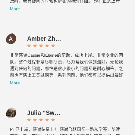
及时，我有疑问的时候也解答的特别仔细。 现在正式上岸
啦，非常感谢你们整个团队的帮助～有朋友的需要的话我也
More
会介绍飞跃给他们。Now it is officially ashore. Thank you
very much for your help from the whole team. If there are
any friends in need, I will also introduce Feiyue to them.
Amber Zhang
非常感谢Cassie和Elaine的帮助，成功上岸。非常专业的团
队，整个过程都是尽职尽责，尽力帮我们做到最好。无论我
遇到任何的问题，哪怕是很小很小的问题都是耐心解答。之
前也有遇上工签过期等一系列问题，他们都可以提供出最好
的方案，提前做好各种应对的准备，绝对是不可多得的好团
More
队！最重要的是态度真的超级好！！！
Julia “Sweet tooth” J
Pr 已上岸，感谢贴呈上！ 感谢飞跃国际一路从学签，陪读