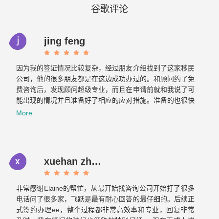
谷歌评论
jing feng
因为我的签证情况比较复杂，经过朋友介绍找到了这家移民
公司，他的很多朋友都是在这边成功办过的。和顾问约了免
费咨询后，发现顾问超级专业，而且在申请前就和我说了可
能出现的情况并且准备好了相应的应对措施。准备的也很快
文件不到一周就交上去了。没想到不到一个月，签证就顺利
More
获批。如果想要找专业负责的移民公司，那找飞跃准没错！
xuehan zhou
非常感谢Elaine的帮忙，从最开始找咨询公司开始打了很多
电话问了很多家，飞跃是最有耐心回答的最仔细的。后续正
式签约办理ee，整个过程都非常高效率和专业，回复非常