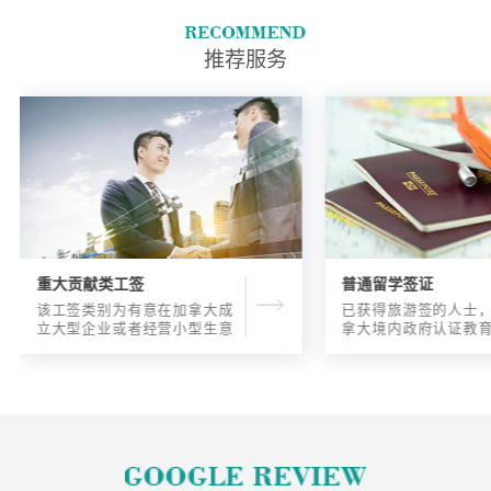
推荐服务
重大贡献类工签
普通留学签证
该工签类别为有意在加拿大成
已获得旅游签的人士
立大型企业或者经营小型生意
拿大境内政府认证教
的海外人士提供的工签，使海
入读6个月以内的过渡
外申请人可以以合法的身份在
语言），顺利结课并
加拿大进行经营活动。
正式通知书的人士，
请学签。达成旅游签
目的，该类申请与境
请学签相比，成功率更