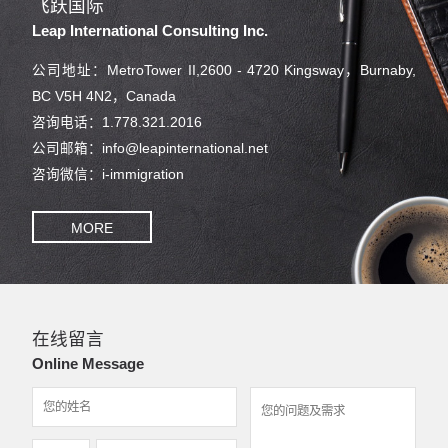
飞跃国际
Leap International Consulting Inc.
公司地址：MetroTower II,2600 - 4720 Kingsway，Burnaby,
BC V5H 4N2，Canada
咨询电话：1.778.321.2016
公司邮箱：info@leapinternational.net
咨询微信：i-immigration
MORE
在线留言
Online Message