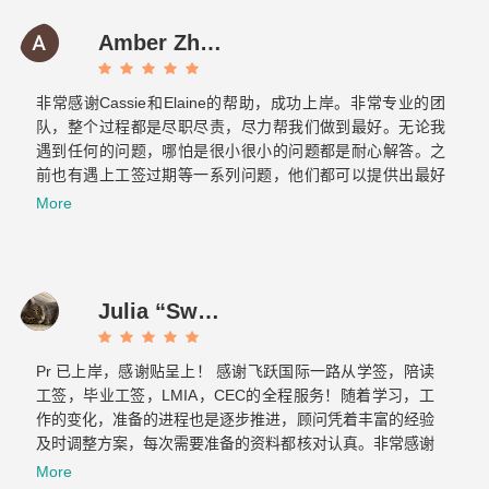
any friends in need, I will also introduce Feiyue to them.
Amber Zhang
非常感谢Cassie和Elaine的帮助，成功上岸。非常专业的团
队，整个过程都是尽职尽责，尽力帮我们做到最好。无论我
遇到任何的问题，哪怕是很小很小的问题都是耐心解答。之
前也有遇上工签过期等一系列问题，他们都可以提供出最好
的方案，提前做好各种应对的准备，绝对是不可多得的好团
More
队！最重要的是态度真的超级好！！！
Julia “Sweet tooth” J
Pr 已上岸，感谢贴呈上！ 感谢飞跃国际一路从学签，陪读
工签，毕业工签，LMIA，CEC的全程服务！随着学习，工
作的变化，准备的进程也是逐步推进，顾问凭着丰富的经验
及时调整方案，每次需要准备的资料都核对认真。非常感谢
Cassie 和 Elaine…...
More