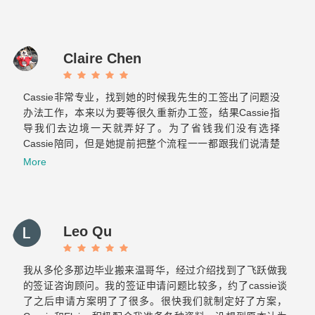
Claire Chen
Cassie非常专业，找到她的时候我先生的工签出了问题没
办法工作，本来以为要等很久重新办工签，结果Cassie指
导我们去边境一天就弄好了。为了省钱我们没有选择
Cassie陪同，但是她提前把整个流程一一都跟我们说清楚
了也标注了重点，当时我们两个才来加拿大半年的小白也很
More
轻松的完成了美国海关跟加拿大海关的双重挑战。之后与飞
跃的合作也非常顺利！Elaine真的很贴心也很有耐心，给我
们提供后续服务的时候常常为我们设想，减少了我们很多重
复的文件准备和反复的奔波。那么希望你们以后越来越好！
Leo Qu
保持初心！
我从多伦多那边毕业搬来温哥华，经过介绍找到了飞跃做我
的签证咨询顾问。我的签证申请问题比较多，约了cassie谈
了之后申请方案明了了很多。很快我们就制定好了方案，