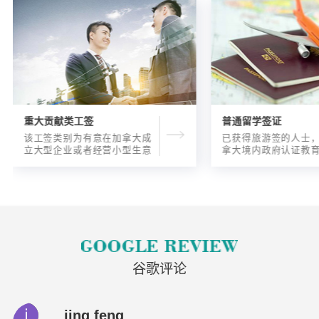
重大贡献类工签
普通留学签证
该工签类别为有意在加拿大成
已获得旅游签的人士
立大型企业或者经营小型生意
拿大境内政府认证教
的海外人士提供的工签，使海
入读6个月以内的过渡
外申请人可以以合法的身份在
语言），顺利结课并
加拿大进行经营活动。
正式通知书的人士，
请学签。达成旅游签
目的，该类申请与境
请学签相比，成功率更
谷歌评论
jing feng