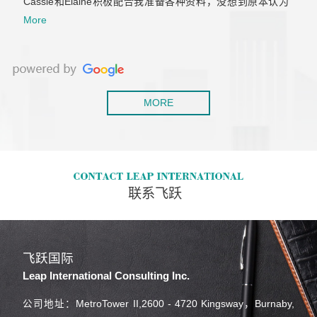
Cassie和Elaine积极配合我准备各种资料，没想到原本认为
肯定会拒签的工签，一次就获批了。后来积累了两年工作经
More
验，还是毫不犹豫的继续找他们帮我办移民，虽然以前留学
也用过不少移民中介，但是这是我觉着最靠谱专业的！
MORE
联系飞跃
飞跃国际
Leap International Consulting Inc.
公司地址：MetroTower II,2600 - 4720 Kingsway，Burnaby,