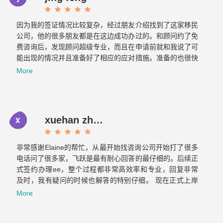
因为我的签证情况比较复杂，经过朋友介绍找到了这家移民
公司，他的很多朋友都是在这边成功办过的。和顾问约了免
费咨询后，发现顾问超级专业，而且在申请前就和我说了可
能出现的情况并且准备好了相应的应对措施。准备的也很快
文件不到一周就交上去了。没想到不到一个月，签证就顺利
More
获批。如果想要找专业负责的移民公司，那找飞跃准没错！
xuehan zhou
非常感谢Elaine的帮忙，从最开始找咨询公司开始打了很多
电话问了很多家，飞跃是最有耐心回答的最仔细的。后续正
式签约办理ee，整个过程都非常高效率和专业，回复非常
及时，我有疑问的时候也解答的特别仔细。 现在正式上岸
啦，非常感谢你们整个团队的帮助～有朋友的需要的话我也
More
会介绍飞跃给他们。Now it is officially ashore. Thank you
very much for your help from the whole team. If there are