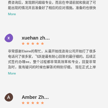
费咨询后，发现顾问超级专业，而且在申请前就和我说了可
能出现的情况并且准备好了相应的应对措施。准备的也很快
文件不到一周就交上去了。没想到不到一个月，签证就顺利
More
获批。如果想要找专业负责的移民公司，那找飞跃准没错！
xuehan zhou
非常感谢Elaine的帮忙，从最开始找咨询公司开始打了很多
电话问了很多家，飞跃是最有耐心回答的最仔细的。后续正
式签约办理ee，整个过程都非常高效率和专业，回复非常
及时，我有疑问的时候也解答的特别仔细。 现在正式上岸
啦，非常感谢你们整个团队的帮助～有朋友的需要的话我也
More
会介绍飞跃给他们。Now it is officially ashore. Thank you
very much for your help from the whole team. If there are
any friends in need, I will also introduce Feiyue to them.
Amber Zhang