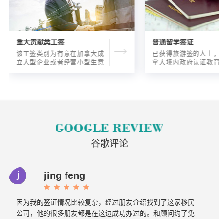
重大贡献类工签
普通留学签证
该工签类别为有意在加拿大成
已获得旅游签的人士
立大型企业或者经营小型生意
拿大境内政府认证教
的海外人士提供的工签，使海
入读6个月以内的过渡
外申请人可以以合法的身份在
语言），顺利结课并
加拿大进行经营活动。
正式通知书的人士，
请学签。达成旅游签
目的，该类申请与境
请学签相比，成功率更
谷歌评论
jing feng
因为我的签证情况比较复杂，经过朋友介绍找到了这家移民
公司，他的很多朋友都是在这边成功办过的。和顾问约了免