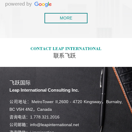
MORE
联系飞跃
飞跃国际
Leap International Consulting Inc.
公司地址：MetroTower II,2600 - 4720 Kingsway，Burnaby,
BC V5H 4N2，Canada
咨询电话：1.778.321.2016
公司邮箱：info@leapinternational.net