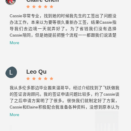
Cassie非常专业，找到她的时候我先生的工签出了问题没
办法工作，本来以为要等很久重新办工签，结果Cassie指
导我们去边境一天就弄好了。为了省钱我们没有选择
Cassie陪同，但是她提前把整个流程一一都跟我们说清楚
了也标注了重点，当时我们两个才来加拿大半年的小白也很
More
轻松的完成了美国海关跟加拿大海关的双重挑战。之后与飞
跃的合作也非常顺利！Elaine真的很贴心也很有耐心，给我
们提供后续服务的时候常常为我们设想，减少了我们很多重
复的文件准备和反复的奔波。那么希望你们以后越来越好！
Leo Qu
保持初心！
我从多伦多那边毕业搬来温哥华，经过介绍找到了飞跃做我
的签证咨询顾问。我的签证申请问题比较多，约了cassie谈
了之后申请方案明了了很多。很快我们就制定好了方案，
Cassie和Elaine积极配合我准备各种资料，没想到原本认为
肯定会拒签的工签，一次就获批了。后来积累了两年工作经
More
验，还是毫不犹豫的继续找他们帮我办移民，虽然以前留学
也用过不少移民中介，但是这是我觉着最靠谱专业的！