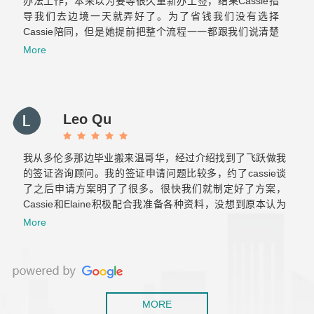
办法工作，本来以为要等很久重新办工签，结果Cassie指
导我们去边境一天就弄好了。为了省钱我们没有选择
Cassie陪同，但是她提前把整个流程一一都跟我们说清楚
了也标注了重点，当时我们两个才来加拿大半年的小白也很
More
轻松的完成了美国海关跟加拿大海关的双重挑战。之后与飞
跃的合作也非常顺利！Elaine真的很贴心也很有耐心，给我
们提供后续服务的时候常常为我们设想，减少了我们很多重
复的文件准备和反复的奔波。那么希望你们以后越来越好！
Leo Qu
保持初心！
我从多伦多那边毕业搬来温哥华，经过介绍找到了飞跃做我
的签证咨询顾问。我的签证申请问题比较多，约了cassie谈
了之后申请方案明了了很多。很快我们就制定好了方案，
Cassie和Elaine积极配合我准备各种资料，没想到原本认为
肯定会拒签的工签，一次就获批了。后来积累了两年工作经
More
验，还是毫不犹豫的继续找他们帮我办移民，虽然以前留学
也用过不少移民中介，但是这是我觉着最靠谱专业的！
MORE