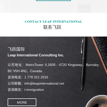
联系飞跃
飞跃国际
Leap International Consulting Inc.
公司地址：MetroTower II,2600 - 4720 Kingsway，Burnaby,
BC V5H 4N2，Canada
咨询电话：1.778.321.2016
公司邮箱：info@leapinternational.net
咨询微信：i-immigration
MORE