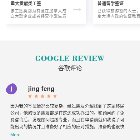
重大贡献类工签
普通留学签证
该工签类别为有意在加拿大成
已获得旅游签的人士
立大型企业或者经营小型生意
拿大境内政府认证教
的海外人士提供的工签，使海
入读6个月以内的过渡
外申请人可以以合法的身份在
语言），顺利结课并
加拿大进行经营活动。
正式通知书的人士，
请学签。达成旅游签
目的，该类申请与境
请学签相比，成功率更
谷歌评论
jing feng
因为我的签证情况比较复杂，经过朋友介绍找到了这家移民
公司，他的很多朋友都是在这边成功办过的。和顾问约了免
费咨询后，发现顾问超级专业，而且在申请前就和我说了可
能出现的情况并且准备好了相应的应对措施。准备的也很快
文件不到一周就交上去了。没想到不到一个月，签证就顺利
More