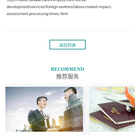
development/services/foreign-workers/labour-market-impact-
assessment-processing-times.html
返回列表
推荐服务