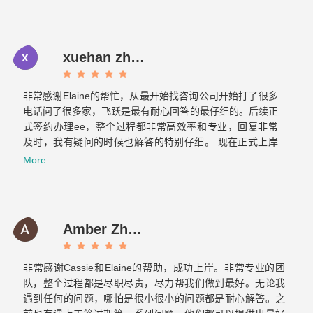
获批。如果想要找专业负责的移民公司，那找飞跃准没错！
xuehan zhou
非常感谢Elaine的帮忙，从最开始找咨询公司开始打了很多
电话问了很多家，飞跃是最有耐心回答的最仔细的。后续正
式签约办理ee，整个过程都非常高效率和专业，回复非常
及时，我有疑问的时候也解答的特别仔细。 现在正式上岸
啦，非常感谢你们整个团队的帮助～有朋友的需要的话我也
More
会介绍飞跃给他们。Now it is officially ashore. Thank you
very much for your help from the whole team. If there are
any friends in need, I will also introduce Feiyue to them.
Amber Zhang
非常感谢Cassie和Elaine的帮助，成功上岸。非常专业的团
队，整个过程都是尽职尽责，尽力帮我们做到最好。无论我
遇到任何的问题，哪怕是很小很小的问题都是耐心解答。之