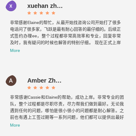
xuehan zhou
非常感谢Elaine的帮忙，从最开始找咨询公司开始打了很多
电话问了很多家，飞跃是最有耐心回答的最仔细的。后续正
式签约办理ee，整个过程都非常高效率和专业，回复非常
及时，我有疑问的时候也解答的特别仔细。 现在正式上岸
啦，非常感谢你们整个团队的帮助～有朋友的需要的话我也
More
会介绍飞跃给他们。Now it is officially ashore. Thank you
very much for your help from the whole team. If there are
any friends in need, I will also introduce Feiyue to them.
Amber Zhang
非常感谢Cassie和Elaine的帮助，成功上岸。非常专业的团
队，整个过程都是尽职尽责，尽力帮我们做到最好。无论我
遇到任何的问题，哪怕是很小很小的问题都是耐心解答。之
前也有遇上工签过期等一系列问题，他们都可以提供出最好
的方案，提前做好各种应对的准备，绝对是不可多得的好团
More
队！最重要的是态度真的超级好！！！