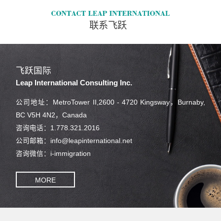
联系飞跃
飞跃国际
Leap International Consulting Inc.
公司地址：MetroTower II,2600 - 4720 Kingsway，Burnaby,
BC V5H 4N2，Canada
咨询电话：1.778.321.2016
公司邮箱：info@leapinternational.net
咨询微信：i-immigration
MORE