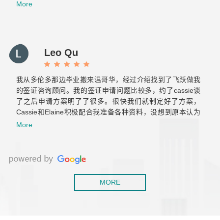
了也标注了重点，当时我们两个才来加拿大半年的小白也很
More
轻松的完成了美国海关跟加拿大海关的双重挑战。之后与飞
跃的合作也非常顺利！Elaine真的很贴心也很有耐心，给我
们提供后续服务的时候常常为我们设想，减少了我们很多重
复的文件准备和反复的奔波。那么希望你们以后越来越好！
Leo Qu
保持初心！
我从多伦多那边毕业搬来温哥华，经过介绍找到了飞跃做我
的签证咨询顾问。我的签证申请问题比较多，约了cassie谈
了之后申请方案明了了很多。很快我们就制定好了方案，
Cassie和Elaine积极配合我准备各种资料，没想到原本认为
肯定会拒签的工签，一次就获批了。后来积累了两年工作经
More
验，还是毫不犹豫的继续找他们帮我办移民，虽然以前留学
也用过不少移民中介，但是这是我觉着最靠谱专业的！
MORE