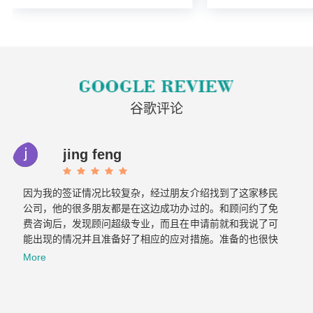
的海外人士提供的工签，使海
入读6个月以内的过渡
外申请人可以以合法的身份在
语言），顺利结课并
加拿大进行经营活动。
正式通知书的人士，
请学签。达成旅游签
目的，该类申请与境
请学签相比，成功率更
谷歌评论
jing feng
因为我的签证情况比较复杂，经过朋友介绍找到了这家移民
公司，他的很多朋友都是在这边成功办过的。和顾问约了免
费咨询后，发现顾问超级专业，而且在申请前就和我说了可
能出现的情况并且准备好了相应的应对措施。准备的也很快
文件不到一周就交上去了。没想到不到一个月，签证就顺利
More
获批。如果想要找专业负责的移民公司，那找飞跃准没错！