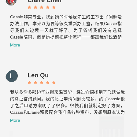
Cassie非常专业，找到她的时候我先生的工签出了问题没
办法工作，本来以为要等很久重新办工签，结果Cassie指
导我们去边境一天就弄好了。为了省钱我们没有选择
Cassie陪同，但是她提前把整个流程一一都跟我们说清楚
了也标注了重点，当时我们两个才来加拿大半年的小白也很
More
轻松的完成了美国海关跟加拿大海关的双重挑战。之后与飞
跃的合作也非常顺利！Elaine真的很贴心也很有耐心，给我
们提供后续服务的时候常常为我们设想，减少了我们很多重
复的文件准备和反复的奔波。那么希望你们以后越来越好！
Leo Qu
保持初心！
我从多伦多那边毕业搬来温哥华，经过介绍找到了飞跃做我
的签证咨询顾问。我的签证申请问题比较多，约了cassie谈
了之后申请方案明了了很多。很快我们就制定好了方案，
Cassie和Elaine积极配合我准备各种资料，没想到原本认为
肯定会拒签的工签，一次就获批了。后来积累了两年工作经
More
验，还是毫不犹豫的继续找他们帮我办移民，虽然以前留学
也用过不少移民中介，但是这是我觉着最靠谱专业的！