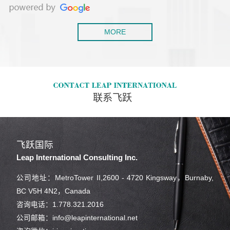
MORE
联系飞跃
飞跃国际
Leap International Consulting Inc.
公司地址：MetroTower II,2600 - 4720 Kingsway，Burnaby,
BC V5H 4N2，Canada
咨询电话：1.778.321.2016
公司邮箱：info@leapinternational.net