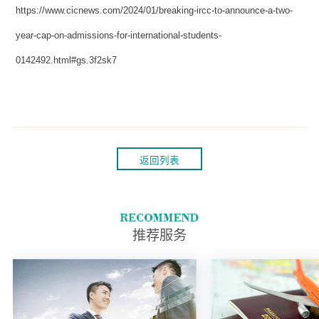
https://www.cicnews.com/2024/01/breaking-ircc-to-announce-a-two-
year-cap-on-admissions-for-international-students-
0142492.html#gs.3f2sk7
返回列表
推荐服务