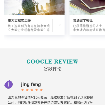
重大贡献类工签
普通留学签证
该工签类别为有意在加拿大成
已获得旅游签的人士
立大型企业或者经营小型生意
拿大境内政府认证教
的海外人士提供的工签，使海
入读6个月以内的过渡
外申请人可以以合法的身份在
语言），顺利结课并
加拿大进行经营活动。
正式通知书的人士，
请学签。达成旅游签
目的，该类申请与境
请学签相比，成功率更
谷歌评论
jing feng
因为我的签证情况比较复杂，经过朋友介绍找到了这家移民
公司，他的很多朋友都是在这边成功办过的。和顾问约了免