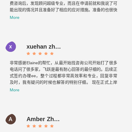
费咨询后，发现顾问超级专业，而且在申请前就和我说了可
能出现的情况并且准备好了相应的应对措施。准备的也很快
文件不到一周就交上去了。没想到不到一个月，签证就顺利
More
获批。如果想要找专业负责的移民公司，那找飞跃准没错！
xuehan zhou
非常感谢Elaine的帮忙，从最开始找咨询公司开始打了很多
电话问了很多家，飞跃是最有耐心回答的最仔细的。后续正
式签约办理ee，整个过程都非常高效率和专业，回复非常
及时，我有疑问的时候也解答的特别仔细。 现在正式上岸
啦，非常感谢你们整个团队的帮助～有朋友的需要的话我也
More
会介绍飞跃给他们。Now it is officially ashore. Thank you
very much for your help from the whole team. If there are
any friends in need, I will also introduce Feiyue to them.
Amber Zhang