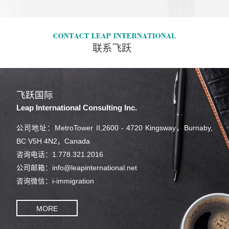
联系飞跃
飞跃国际
Leap International Consulting Inc.
公司地址：MetroTower II,2600 - 4720 Kingsway，Burnaby,
BC V5H 4N2，Canada
咨询电话：1.778.321.2016
公司邮箱：info@leapinternational.net
咨询微信：i-immigration
MORE