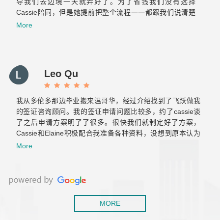
导我们去边境一天就弄好了。为了省钱我们没有选择
Cassie陪同，但是她提前把整个流程一一都跟我们说清楚
了也标注了重点，当时我们两个才来加拿大半年的小白也很
More
轻松的完成了美国海关跟加拿大海关的双重挑战。之后与飞
跃的合作也非常顺利！Elaine真的很贴心也很有耐心，给我
们提供后续服务的时候常常为我们设想，减少了我们很多重
复的文件准备和反复的奔波。那么希望你们以后越来越好！
Leo Qu
保持初心！
我从多伦多那边毕业搬来温哥华，经过介绍找到了飞跃做我
的签证咨询顾问。我的签证申请问题比较多，约了cassie谈
了之后申请方案明了了很多。很快我们就制定好了方案，
Cassie和Elaine积极配合我准备各种资料，没想到原本认为
肯定会拒签的工签，一次就获批了。后来积累了两年工作经
More
验，还是毫不犹豫的继续找他们帮我办移民，虽然以前留学
也用过不少移民中介，但是这是我觉着最靠谱专业的！
MORE