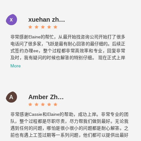
xuehan zhou
非常感谢Elaine的帮忙，从最开始找咨询公司开始打了很多
电话问了很多家，飞跃是最有耐心回答的最仔细的。后续正
式签约办理ee，整个过程都非常高效率和专业，回复非常
及时，我有疑问的时候也解答的特别仔细。 现在正式上岸
啦，非常感谢你们整个团队的帮助～有朋友的需要的话我也
More
会介绍飞跃给他们。Now it is officially ashore. Thank you
very much for your help from the whole team. If there are
any friends in need, I will also introduce Feiyue to them.
Amber Zhang
非常感谢Cassie和Elaine的帮助，成功上岸。非常专业的团
队，整个过程都是尽职尽责，尽力帮我们做到最好。无论我
遇到任何的问题，哪怕是很小很小的问题都是耐心解答。之
前也有遇上工签过期等一系列问题，他们都可以提供出最好