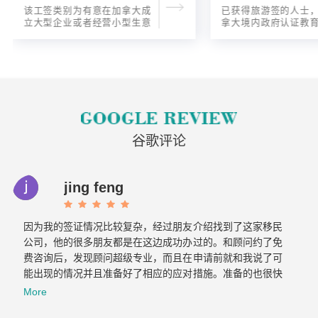
该工签类别为有意在加拿大成
已获得旅游签的人士
立大型企业或者经营小型生意
拿大境内政府认证教
的海外人士提供的工签，使海
入读6个月以内的过渡
外申请人可以以合法的身份在
语言），顺利结课并
加拿大进行经营活动。
正式通知书的人士，
请学签。达成旅游签
目的，该类申请与境
请学签相比，成功率更
谷歌评论
jing feng
因为我的签证情况比较复杂，经过朋友介绍找到了这家移民
公司，他的很多朋友都是在这边成功办过的。和顾问约了免
费咨询后，发现顾问超级专业，而且在申请前就和我说了可
能出现的情况并且准备好了相应的应对措施。准备的也很快
文件不到一周就交上去了。没想到不到一个月，签证就顺利
More
获批。如果想要找专业负责的移民公司，那找飞跃准没错！