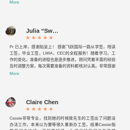
的方案，提前做好各种应对的准备，绝对是不可多得的好团
More
队！最重要的是态度真的超级好！！！
Julia “Sweet tooth” J
Pr 已上岸，感谢贴呈上！ 感谢飞跃国际一路从学签，陪读
工签，毕业工签，LMIA，CEC的全程服务！随着学习，工
作的变化，准备的进程也是逐步推进，顾问凭着丰富的经验
及时调整方案，每次需要准备的资料都核对认真。非常感谢
Cassie 和 Elaine…...
More
Claire Chen
Cassie非常专业，找到她的时候我先生的工签出了问题没
办法工作，本来以为要等很久重新办工签，结果Cassie指