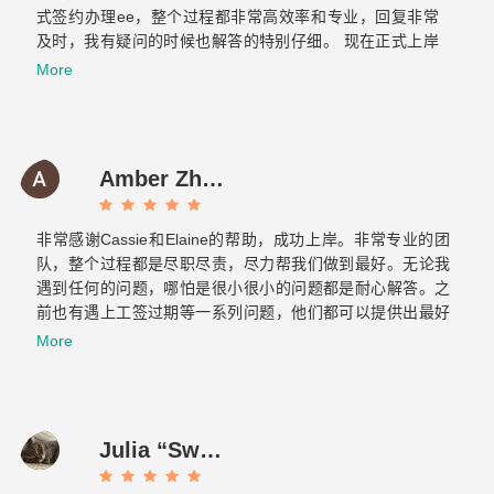
式签约办理ee，整个过程都非常高效率和专业，回复非常
及时，我有疑问的时候也解答的特别仔细。 现在正式上岸
啦，非常感谢你们整个团队的帮助～有朋友的需要的话我也
More
会介绍飞跃给他们。Now it is officially ashore. Thank you
very much for your help from the whole team. If there are
any friends in need, I will also introduce Feiyue to them.
Amber Zhang
非常感谢Cassie和Elaine的帮助，成功上岸。非常专业的团
队，整个过程都是尽职尽责，尽力帮我们做到最好。无论我
遇到任何的问题，哪怕是很小很小的问题都是耐心解答。之
前也有遇上工签过期等一系列问题，他们都可以提供出最好
的方案，提前做好各种应对的准备，绝对是不可多得的好团
More
队！最重要的是态度真的超级好！！！
Julia “Sweet tooth” J