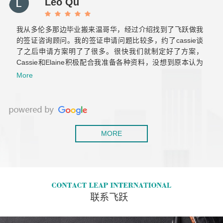
Leo Qu
保持初心！
我从多伦多那边毕业搬来温哥华，经过介绍找到了飞跃做我
的签证咨询顾问。我的签证申请问题比较多，约了cassie谈
了之后申请方案明了了很多。很快我们就制定好了方案，
Cassie和Elaine积极配合我准备各种资料，没想到原本认为
肯定会拒签的工签，一次就获批了。后来积累了两年工作经
More
验，还是毫不犹豫的继续找他们帮我办移民，虽然以前留学
也用过不少移民中介，但是这是我觉着最靠谱专业的！
MORE
联系飞跃