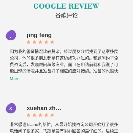
谷歌评论
jing feng
因为我的签证情况比较复杂，经过朋友介绍找到了这家移民
公司，他的很多朋友都是在这边成功办过的。和顾问约了免
费咨询后，发现顾问超级专业，而且在申请前就和我说了可
能出现的情况并且准备好了相应的应对措施。准备的也很快
文件不到一周就交上去了。没想到不到一个月，签证就顺利
More
获批。如果想要找专业负责的移民公司，那找飞跃准没错！
xuehan zhou
非常感谢Elaine的帮忙，从最开始找咨询公司开始打了很多
电话问了很多家，飞跃是最有耐心回答的最仔细的。后续正