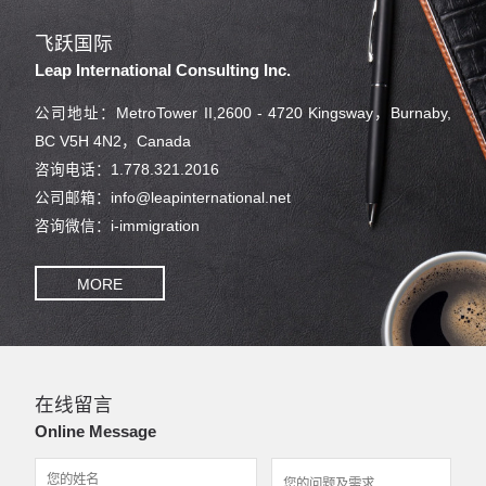
飞跃国际
Leap International Consulting Inc.
公司地址：MetroTower II,2600 - 4720 Kingsway，Burnaby,
BC V5H 4N2，Canada
咨询电话：1.778.321.2016
公司邮箱：info@leapinternational.net
咨询微信：i-immigration
MORE
在线留言
Online Message