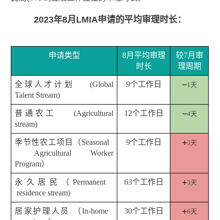
2023年8月LMIA申请的平均审理时长：
申请类型
8
月平均审理
较
7
月审
时长
理周期
全球人才计划
(Global
9
个工作日
➖1
天
Talent Stream)
普通农工
(Agricultural
12
个工作日
➖4
天
stream)
季节性农工项目（
Seasonal
9
个工作日
➕3
天
Agricultural Worker
Program
）
永久居民（
Permanent
63
个工作日
➕3
天
residence stream)
居家护理人员
（
In-home
30
个工作日
➕6
天