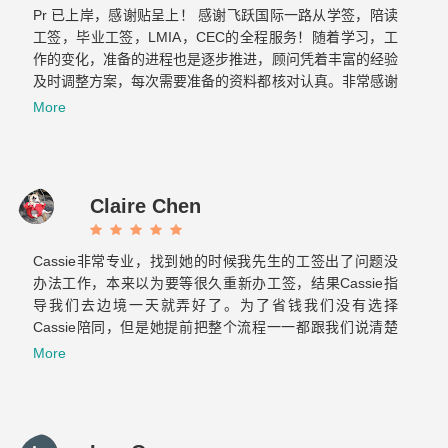
Pr 已上岸，感谢贴呈上！ 感谢飞跃国际一路从学签，陪读
工签，毕业工签，LMIA，CEC的全程服务！随着学习，工
作的变化，准备的进程也是逐步推进，顾问凭着丰富的经验
及时调整方案，每次需要准备的资料都核对认真。非常感谢
Cassie 和 Elaine…...
More
Claire Chen
Cassie非常专业，找到她的时候我先生的工签出了问题没
办法工作，本来以为要等很久重新办工签，结果Cassie指
导我们去边境一天就弄好了。为了省钱我们没有选择
Cassie陪同，但是她提前把整个流程一一都跟我们说清楚
了也标注了重点，当时我们两个才来加拿大半年的小白也很
More
轻松的完成了美国海关跟加拿大海关的双重挑战。之后与飞
跃的合作也非常顺利！Elaine真的很贴心也很有耐心，给我
们提供后续服务的时候常常为我们设想，减少了我们很多重
复的文件准备和反复的奔波。那么希望你们以后越来越好！