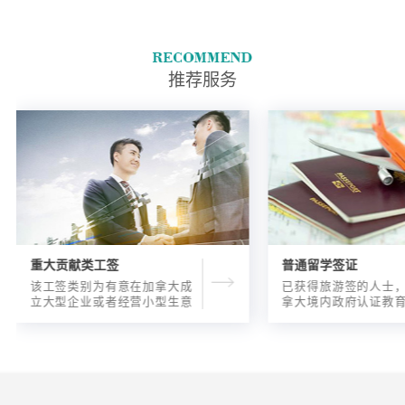
推荐服务
重大贡献类工签
普通留学签证
该工签类别为有意在加拿大成
已获得旅游签的人士
立大型企业或者经营小型生意
拿大境内政府认证教
的海外人士提供的工签，使海
入读6个月以内的过渡
外申请人可以以合法的身份在
语言），顺利结课并
加拿大进行经营活动。
正式通知书的人士，
请学签。达成旅游签
目的，该类申请与境
请学签相比，成功率更