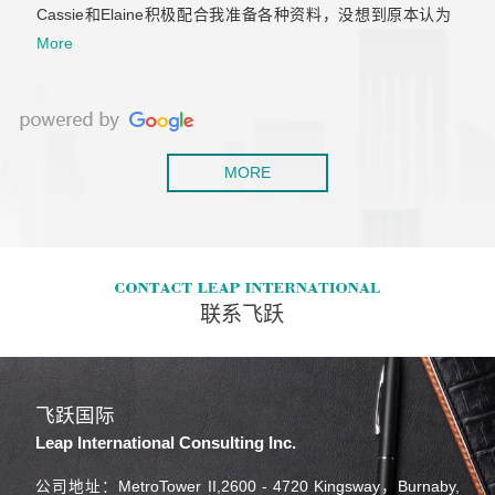
Cassie和Elaine积极配合我准备各种资料，没想到原本认为
肯定会拒签的工签，一次就获批了。后来积累了两年工作经
More
验，还是毫不犹豫的继续找他们帮我办移民，虽然以前留学
也用过不少移民中介，但是这是我觉着最靠谱专业的！
MORE
联系飞跃
飞跃国际
Leap International Consulting Inc.
公司地址：MetroTower II,2600 - 4720 Kingsway，Burnaby,