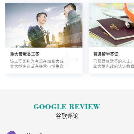
重大贡献类工签
普通留学签证
该工签类别为有意在加拿大成
已获得旅游签的人士
立大型企业或者经营小型生意
拿大境内政府认证教
的海外人士提供的工签，使海
入读6个月以内的过渡
外申请人可以以合法的身份在
语言），顺利结课并
加拿大进行经营活动。
正式通知书的人士，
请学签。达成旅游签
目的，该类申请与境
请学签相比，成功率更
谷歌评论