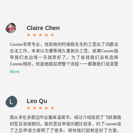
Claire Chen
Cassie非常专业，找到她的时候我先生的工签出了问题没
办法工作，本来以为要等很久重新办工签，结果Cassie指
导我们去边境一天就弄好了。为了省钱我们没有选择
Cassie陪同，但是她提前把整个流程一一都跟我们说清楚
了也标注了重点，当时我们两个才来加拿大半年的小白也很
More
轻松的完成了美国海关跟加拿大海关的双重挑战。之后与飞
跃的合作也非常顺利！Elaine真的很贴心也很有耐心，给我
们提供后续服务的时候常常为我们设想，减少了我们很多重
复的文件准备和反复的奔波。那么希望你们以后越来越好！
Leo Qu
保持初心！
我从多伦多那边毕业搬来温哥华，经过介绍找到了飞跃做我
的签证咨询顾问。我的签证申请问题比较多，约了cassie谈
了之后申请方案明了了很多。很快我们就制定好了方案，