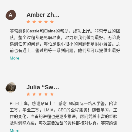
any friends in need, I will also introduce Feiyue to them.
Amber Zhang
非常感谢Cassie和Elaine的帮助，成功上岸。非常专业的团
队，整个过程都是尽职尽责，尽力帮我们做到最好。无论我
遇到任何的问题，哪怕是很小很小的问题都是耐心解答。之
前也有遇上工签过期等一系列问题，他们都可以提供出最好
的方案，提前做好各种应对的准备，绝对是不可多得的好团
More
队！最重要的是态度真的超级好！！！
Julia “Sweet tooth” J
Pr 已上岸，感谢贴呈上！ 感谢飞跃国际一路从学签，陪读
工签，毕业工签，LMIA，CEC的全程服务！随着学习，工
作的变化，准备的进程也是逐步推进，顾问凭着丰富的经验
及时调整方案，每次需要准备的资料都核对认真。非常感谢
Cassie 和 Elaine…...
More