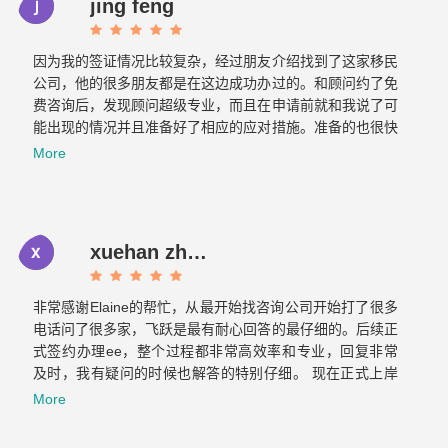
jing feng
因为我的签证情况比较复杂，经过朋友介绍找到了这家移民
公司，他的很多朋友都是在这边成功办过的。和顾问约了免
费咨询后，发现顾问超级专业，而且在申请前就和我说了可
能出现的情况并且准备好了相应的应对措施。准备的也很快
文件不到一周就交上去了。没想到不到一个月，签证就顺利
More
获批。如果想要找专业负责的移民公司，那找飞跃准没错！
xuehan zhou
非常感谢Elaine的帮忙，从最开始找咨询公司开始打了很多
电话问了很多家，飞跃是最有耐心回答的最仔细的。后续正
式签约办理ee，整个过程都非常高效率和专业，回复非常
及时，我有疑问的时候也解答的特别仔细。 现在正式上岸
啦，非常感谢你们整个团队的帮助～有朋友的需要的话我也
More
会介绍飞跃给他们。Now it is officially ashore. Thank you
very much for your help from the whole team. If there are