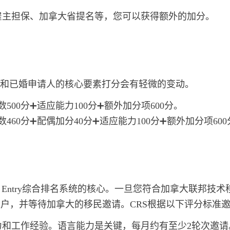
雇主担保、加拿大省提名等，您可以获得额外的加分。
和已婚申请人的核心要素打分会有轻微的变动。
分数500分➕适应能力100分➕额外加分项600分。
分数460分➕配偶加分40分➕适应能力100分➕额外加分项60
m(CRS)是Express Entry综合排名系统的核心。一旦您符合
账户，并等待加拿大的移民邀请。CRS根据以下评分标准
力和工作经验。语言能力是关键，每月约有至少2轮次邀请