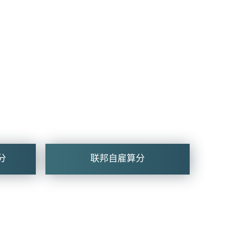
分
联邦自雇算分