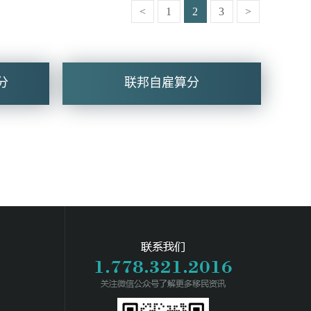
<
1
2
3
>
分
联邦自雇算分