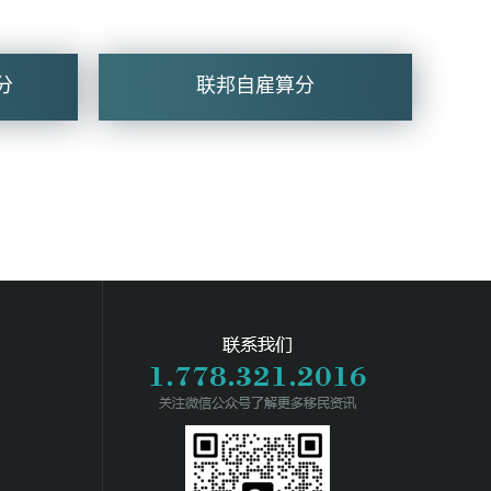
分
联邦自雇算分