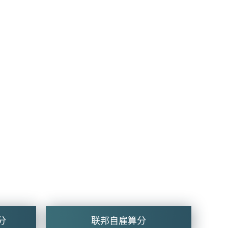
分
联邦自雇算分