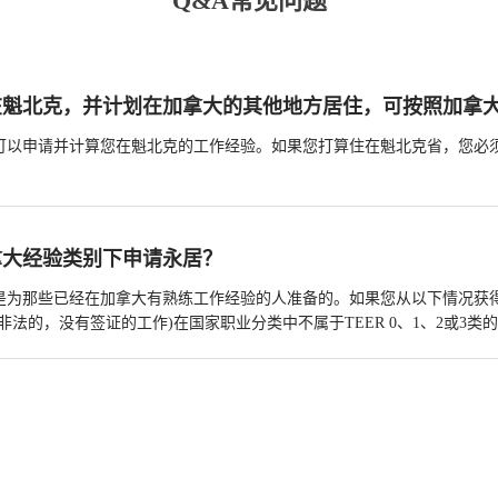
Q&A常见问题
在魁北克，并计划在加拿大的其他地方居住，可按照加拿
可以申请并计算您在魁北克的工作经验。如果您打算住在魁北克省，您必
拿大经验类别下申请永居？
是为那些已经在加拿大有熟练工作经验的人准备的。如果您从以下情况获
非法的，没有签证的工作)在国家职业分类中不属于TEER 0、1、2或3类的