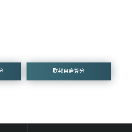
分
联邦自雇算分