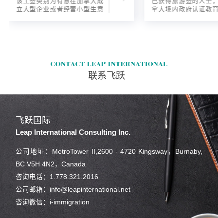
该工签类别为有意在加拿大成
已获得旅游签的人士
立大型企业或者经营小型生意
拿大境内政府认证教
的海外人士提供的工签，使海
入读6个月以内的过渡
外申请人可以以合法的身份在
语言），顺利结课并
加拿大进行经营活动。
正式通知书的人士，
请学签。达成旅游签
目的，该类申请与境
请学签相比，成功率更
联系飞跃
飞跃国际
Leap International Consulting Inc.
公司地址：MetroTower II,2600 - 4720 Kingsway，Burnaby,
BC V5H 4N2，Canada
咨询电话：1.778.321.2016
公司邮箱：info@leapinternational.net
咨询微信：i-immigration