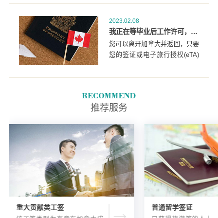
技术工作经验必须是在2021年国
家职业分类中被列为TEER 0、
2023.02.08
1、2或3类的工作。为了获得资
我正在等毕业后工作许可，可以到加拿大以外的地方旅行，然后用我的学生签证回来吗？
格，您还必须达到移民局的语言
您可以离开加拿大并返回，只要
标准(取决于您的工作)。
您的签证或电子旅行授权(eTA)
仍然有效。您的许可证(学习或
工作)不是签证，不允许您回加
拿大旅行。
推荐服务
重大贡献类工签
普通留学签证