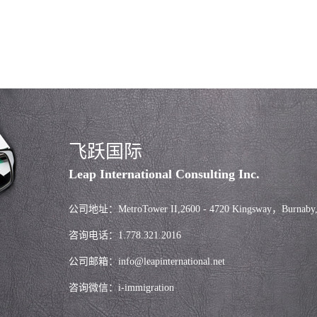
飞跃国际
Leap International Consulting Inc.
公司地址：MetroTower II,2600 - 4720 Kingsway，Burnaby
咨询电话：1.778.321.2016
公司邮箱：info@leapinternational.net
咨询微信：i-immigration