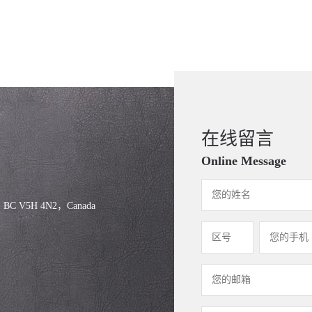
在线留言
Online Message
, BC V5H 4N2，Canada