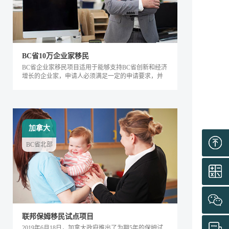
BC省10万企业家移民
BC省企业家移民项目适用于能够支持BC省创新和经济
增长的企业家，申请人必须满足一定的申请要求，并
内对该省的经济发展产生积极的影响。该类别下的申
请人需要在BC省积极地经营企业，面试通过后可获得
工作签证，满足移民条件后即可全家移民。
加拿大
BC省北部
联邦保姆移民试点项目
2019年6月18日，加拿大政府推出了为期5年的保姆试