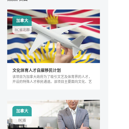
加拿大
BC省北部
文化体育人才自雇移民计划
该项目为加拿大政府为了吸引文艺及体育界的人才，
开设的特殊人才移民通道。该项目主要面向文化、艺
术及体育界的相关人士，根据其专业能力及所能产生
的社会价值进行评判，自2018年来，加拿大政府宣布
缩短审理时间，该项目得到越来越多人的关注，逐渐
成为特殊类人才的热门移民项目。
加拿大
BC省