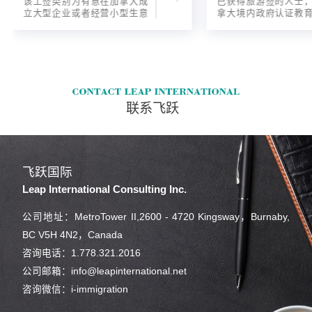
该工签类别为有意在加拿大成
已获得旅游签的人士
立大型企业或者经营小型生意
拿大境内政府认证教
的海外人士提供的工签，使海
入读6个月以内的过渡
外申请人可以以合法的身份在
语言），顺利结课并
加拿大进行经营活动。
正式通知书的人士，
请学签。达成旅游签
目的，该类申请与境
请学签相比，成功率更
联系飞跃
飞跃国际
Leap International Consulting Inc.
公司地址：MetroTower II,2600 - 4720 Kingsway，Burnaby,
BC V5H 4N2，Canada
咨询电话：1.778.321.2016
公司邮箱：info@leapinternational.net
咨询微信：i-immigration