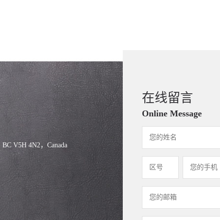
在线留言
Online Message
, BC V5H 4N2，Canada