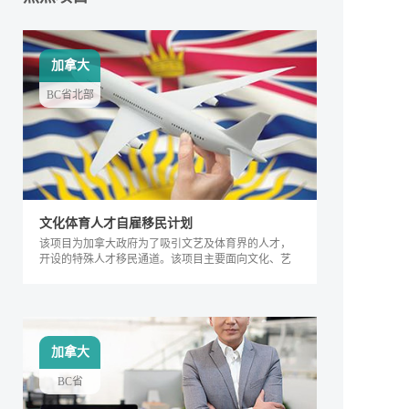
加拿大
BC省北部
文化体育人才自雇移民计划
该项目为加拿大政府为了吸引文艺及体育界的人才，
开设的特殊人才移民通道。该项目主要面向文化、艺
术及体育界的相关人士，根据其专业能力及所能产生
的社会价值进行评判，自2018年来，加拿大政府宣布
缩短审理时间，该项目得到越来越多人的关注，逐渐
成为特殊类人才的热门移民项目。
加拿大
BC省