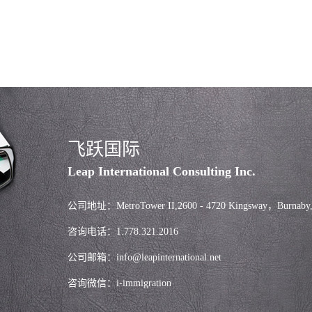
飞跃国际
Leap International Consulting Inc.
公司地址：MetroTower II,2600 - 4720 Kingsway，Burnaby
咨询电话：1.778.321.2016
公司邮箱：info@leapinternational.net
咨询微信：i-immigration