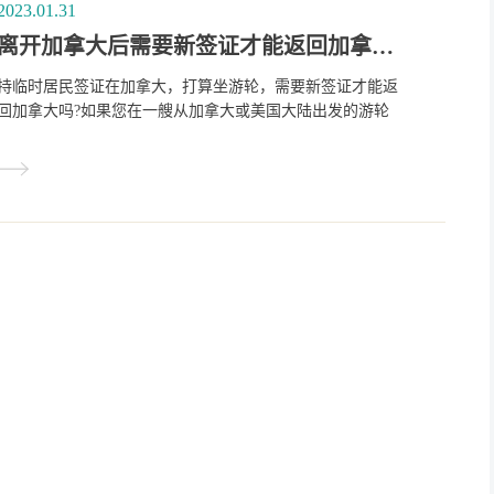
2023.01.31
离开加拿大后需要新签证才能返回加拿大吗？？
持临时居民签证在加拿大，打算坐游轮，需要新签证才能返
回加拿大吗?如果您在一艘从加拿大或美国大陆出发的游轮
上，并进入国际水域而您没有持有有效的多次入境签证