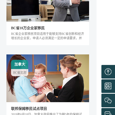
BC省10万企业家移民
BC省企业家移民项目适用于能够支持BC省创新和经济
增长的企业家，申请人必须满足一定的申请要求，并
内对该省的经济发展产生积极的影响。该类别下的申
请人需要在BC省积极地经营企业，面试通过后可获得
工作签证，满足移民条件后即可全家移民。
加拿大
BC省北部
联邦保姆移民试点项目
2019年6月18日，加拿大政府推出了为期5年的保姆试