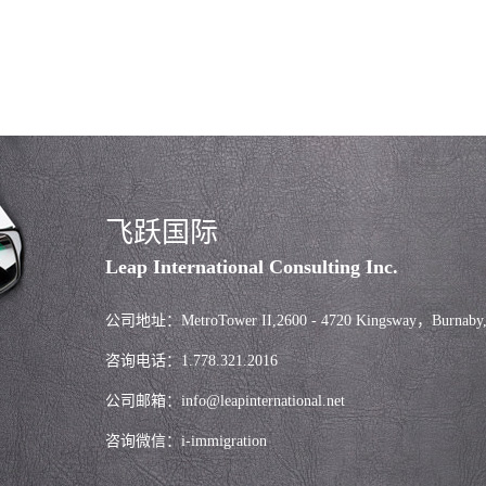
飞跃国际
Leap International Consulting Inc.
公司地址：MetroTower II,2600 - 4720 Kingsway，Burnaby
咨询电话：1.778.321.2016
公司邮箱：info@leapinternational.net
咨询微信：i-immigration