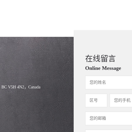
在线留言
Online Message
, BC V5H 4N2，Canada