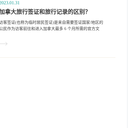
2023.01.31
加拿大旅行签证和旅行记录的区别？
访客签证(也称为临时居民签证)是来自需要签证国家/地区的
公民作为访客前往和进入加拿大最多 6 个月所需的官方文
件。我们将访客签证贴在您的护照上, 它表明您符合进入加
拿大的要求。