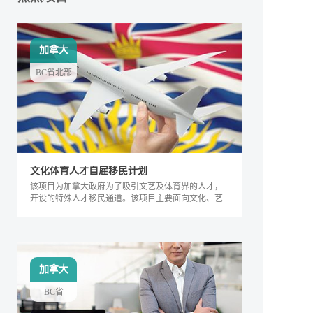
加拿大
BC省北部
文化体育人才自雇移民计划
该项目为加拿大政府为了吸引文艺及体育界的人才，
开设的特殊人才移民通道。该项目主要面向文化、艺
术及体育界的相关人士，根据其专业能力及所能产生
的社会价值进行评判，自2018年来，加拿大政府宣布
缩短审理时间，该项目得到越来越多人的关注，逐渐
成为特殊类人才的热门移民项目。
加拿大
BC省