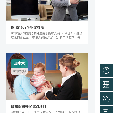
BC省10万企业家移民
BC省企业家移民项目适用于能够支持BC省创新和经济
增长的企业家，申请人必须满足一定的申请要求，并
内对该省的经济发展产生积极的影响。该类别下的申
请人需要在BC省积极地经营企业，面试通过后可获得
工作签证，满足移民条件后即可全家移民。
加拿大
BC省北部
联邦保姆移民试点项目
2019年6月18日，加拿大政府推出了为期5年的保姆试