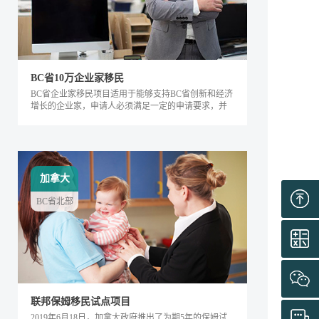
BC省10万企业家移民
BC省企业家移民项目适用于能够支持BC省创新和经济
增长的企业家，申请人必须满足一定的申请要求，并
内对该省的经济发展产生积极的影响。该类别下的申
请人需要在BC省积极地经营企业，面试通过后可获得
工作签证，满足移民条件后即可全家移民。
加拿大
BC省北部
联邦保姆移民试点项目
2019年6月18日，加拿大政府推出了为期5年的保姆试