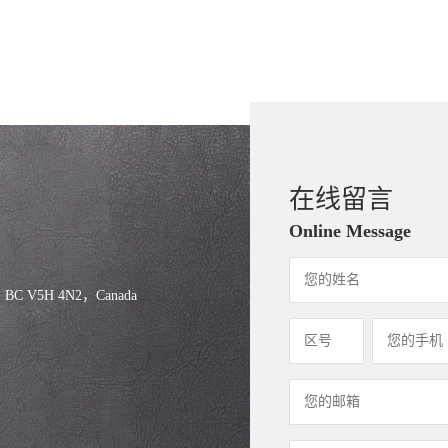
在线留言
Online Message
, BC V5H 4N2，Canada