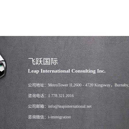
飞跃国际
Leap International Consulting Inc.
公司地址：MetroTower II,2600 - 4720 Kingsway，Burnaby
咨询电话：1.778.321.2016
公司邮箱：info@leapinternational.net
咨询微信：i-immigration