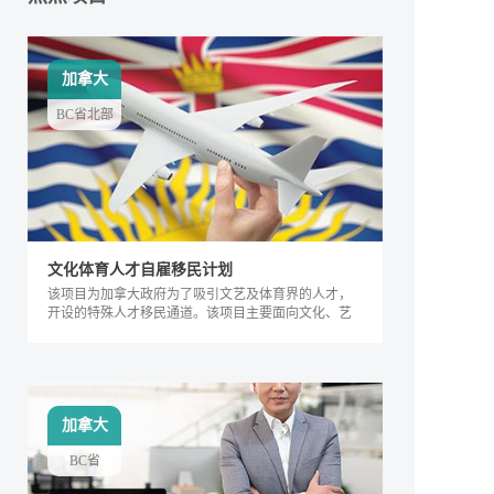
加拿大
BC省北部
文化体育人才自雇移民计划
该项目为加拿大政府为了吸引文艺及体育界的人才，
开设的特殊人才移民通道。该项目主要面向文化、艺
术及体育界的相关人士，根据其专业能力及所能产生
的社会价值进行评判，自2018年来，加拿大政府宣布
缩短审理时间，该项目得到越来越多人的关注，逐渐
成为特殊类人才的热门移民项目。
加拿大
BC省