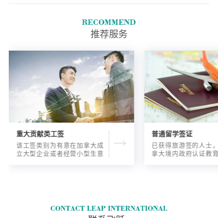
IME。移民局使用世界卫生组织
的数据来计算结核病率。
推荐服务
重大贡献类工签
普通留学签证
该工签类别为有意在加拿大成
已获得旅游签的人士
立大型企业或者经营小型生意
拿大境内政府认证教
的海外人士提供的工签，使海
入读6个月以内的过渡
外申请人可以以合法的身份在
语言），顺利结课并
加拿大进行经营活动。
正式通知书的人士，
请学签。达成旅游签
目的，该类申请与境
请学签相比，成功率更