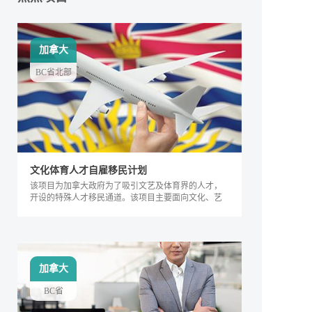
加拿大
BC省北部
文化体育人才自雇移民计划
该项目为加拿大政府为了吸引文艺及体育界的人才，
开设的特殊人才移民通道。该项目主要面向文化、艺
术及体育界的相关人士，根据其专业能力及所能产生
的社会价值进行评判，自2018年来，加拿大政府宣布
缩短审理时间，该项目得到越来越多人的关注，逐渐
成为特殊类人才的热门移民项目。
加拿大
BC省