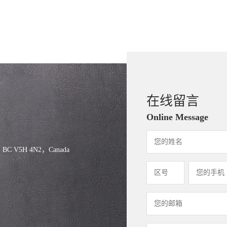
在线留言
Online Message
, BC V5H 4N2，Canada