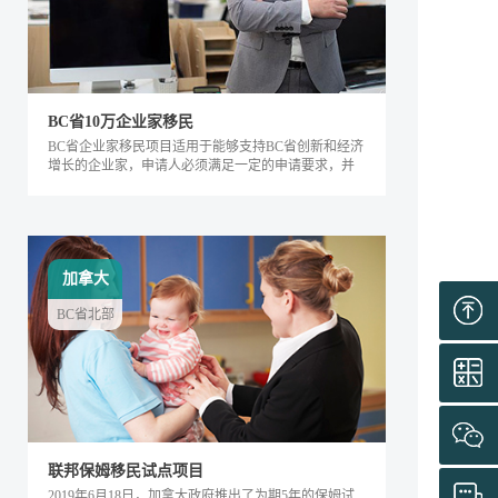
BC省10万企业家移民
BC省企业家移民项目适用于能够支持BC省创新和经济
增长的企业家，申请人必须满足一定的申请要求，并
内对该省的经济发展产生积极的影响。该类别下的申
请人需要在BC省积极地经营企业，面试通过后可获得
工作签证，满足移民条件后即可全家移民。
加拿大
BC省北部
联邦保姆移民试点项目
2019年6月18日，加拿大政府推出了为期5年的保姆试