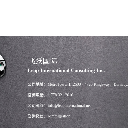
飞跃国际
Leap International Consulting Inc.
公司地址：MetroTower II,2600 - 4720 Kingsway，Burnaby
咨询电话：1.778.321.2016
公司邮箱：info@leapinternational.net
咨询微信：i-immigration