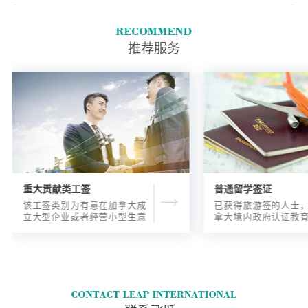
无犯罪证明的具体国家信息。
推荐服务
重大贡献类工签
普通留学签证
该工签类别为有意在加拿大成
已获得旅游签的人士
立大型企业或者经营小型生意
拿大境内政府认证教
的海外人士提供的工签，使海
入读6个月以内的过渡
外申请人可以以合法的身份在
语言），顺利结课并
加拿大进行经营活动。
正式通知书的人士，
请学签。达成旅游签
目的，该类申请与境
请学签相比，成功率更