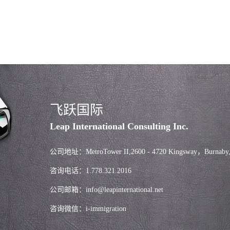
飞跃国际
Leap International Consulting Inc.
公司地址：MetroTower II,2600 - 4720 Kingsway，Burnaby
咨询电话：1.778.321.2016
公司邮箱：info@leapinternational.net
咨询微信：i-immigration