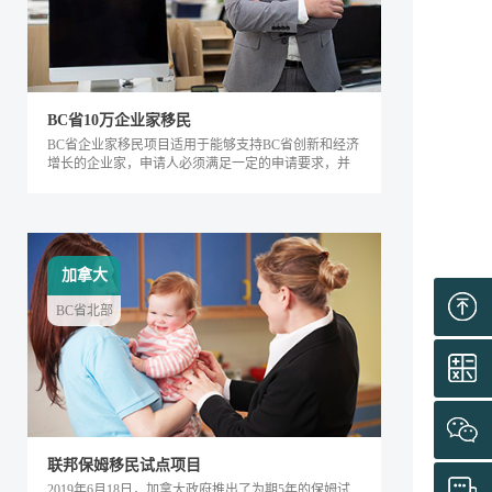
BC省10万企业家移民
BC省企业家移民项目适用于能够支持BC省创新和经济
增长的企业家，申请人必须满足一定的申请要求，并
内对该省的经济发展产生积极的影响。该类别下的申
请人需要在BC省积极地经营企业，面试通过后可获得
工作签证，满足移民条件后即可全家移民。
加拿大
BC省北部
联邦保姆移民试点项目
2019年6月18日，加拿大政府推出了为期5年的保姆试