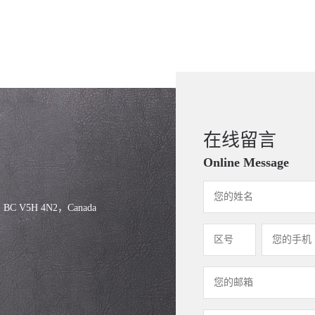
在线留言
Online Message
, BC V5H 4N2，Canada