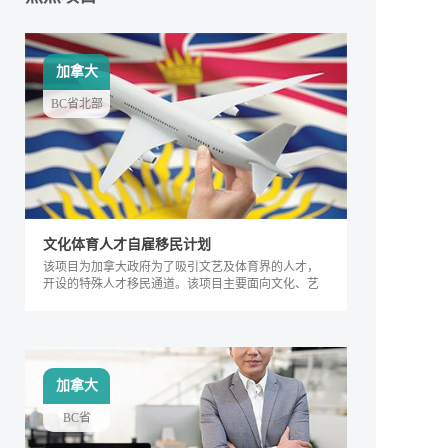
加拿大
BC省北部
文化体育人才自雇移民计划
该项目为加拿大政府为了吸引文艺及体育界的人才，
开设的特殊人才移民通道。该项目主要面向文化、艺
术及体育界的相关人士，根据其专业能力及所能产生
的社会价值进行评判，自2018年来，加拿大政府宣布
缩短审理时间，该项目得到越来越多人的关注，逐渐
成为特殊类人才的热门移民项目。
加拿大
BC省