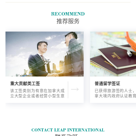
剑桥评估英语公司、澳大利亚
IDP公司和英国文化协会参加。
可以通过巴黎工商会参加 "加拿
推荐服务
大法语水平测试"(TEF)。
重大贡献类工签
普通留学签证
该工签类别为有意在加拿大成
已获得旅游签的人士
立大型企业或者经营小型生意
拿大境内政府认证教
的海外人士提供的工签，使海
入读6个月以内的过渡
外申请人可以以合法的身份在
语言），顺利结课并
加拿大进行经营活动。
正式通知书的人士，
请学签。达成旅游签
目的，该类申请与境
请学签相比，成功率更