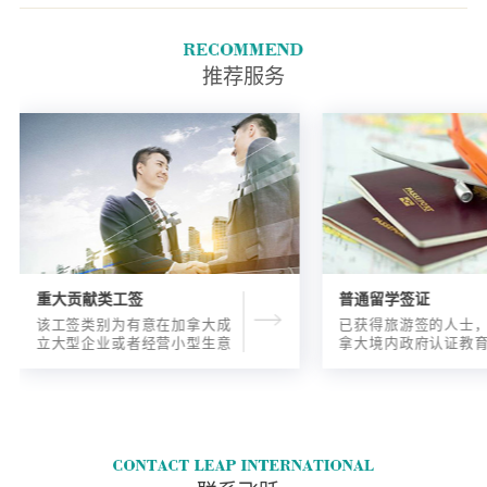
色副本)您的文件的彩色或扫描
的彩色副本必须清晰易读。
推荐服务
重大贡献类工签
普通留学签证
该工签类别为有意在加拿大成
已获得旅游签的人士
立大型企业或者经营小型生意
拿大境内政府认证教
的海外人士提供的工签，使海
入读6个月以内的过渡
外申请人可以以合法的身份在
语言），顺利结课并
加拿大进行经营活动。
正式通知书的人士，
请学签。达成旅游签
目的，该类申请与境
请学签相比，成功率更