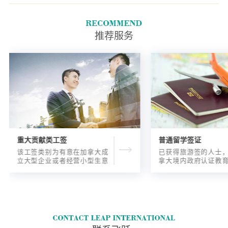
TEER 0、1、2或3类的工作.在
过去三年中至少有一年的全职工
作(或同等数量的兼职工作)
推荐服务
重大贡献类工签
普通留学签证
该工签类别为有意在加拿大成
已获得旅游签的人士
立大型企业或者经营小型生意
拿大境内政府认证教
的海外人士提供的工签，使海
入读6个月以内的过渡
外申请人可以以合法的身份在
语言），顺利结课并
加拿大进行经营活动。
正式通知书的人士，
请学签。达成旅游签
目的，该类申请与境
请学签相比，成功率更