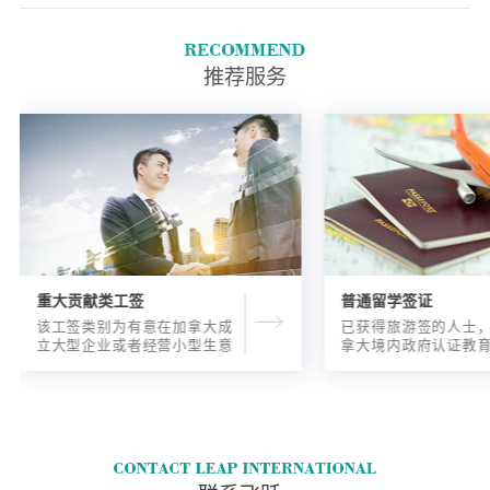
拿大移民局指定的官方测试结
果。
推荐服务
重大贡献类工签
普通留学签证
该工签类别为有意在加拿大成
已获得旅游签的人士
立大型企业或者经营小型生意
拿大境内政府认证教
的海外人士提供的工签，使海
入读6个月以内的过渡
外申请人可以以合法的身份在
语言），顺利结课并
加拿大进行经营活动。
正式通知书的人士，
请学签。达成旅游签
目的，该类申请与境
请学签相比，成功率更