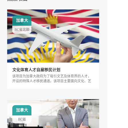
加拿大
BC省北部
文化体育人才自雇移民计划
该项目为加拿大政府为了吸引文艺及体育界的人才，
开设的特殊人才移民通道。该项目主要面向文化、艺
术及体育界的相关人士，根据其专业能力及所能产生
的社会价值进行评判，自2018年来，加拿大政府宣布
缩短审理时间，该项目得到越来越多人的关注，逐渐
成为特殊类人才的热门移民项目。
加拿大
BC省