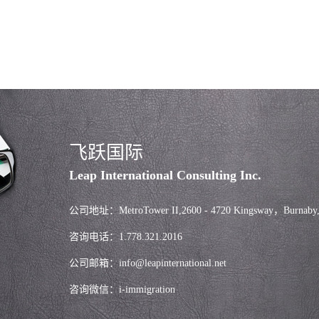
飞跃国际
Leap International Consulting Inc.
公司地址：MetroTower II,2600 - 4720 Kingsway，Burnaby
咨询电话：1.778.321.2016
公司邮箱：info@leapinternational.net
咨询微信：i-immigration