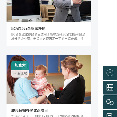
BC省10万企业家移民
BC省企业家移民项目适用于能够支持BC省创新和经济
增长的企业家，申请人必须满足一定的申请要求，并
内对该省的经济发展产生积极的影响。该类别下的申
请人需要在BC省积极地经营企业，面试通过后可获得
工作签证，满足移民条件后即可全家移民。
加拿大
BC省北部
联邦保姆移民试点项目
2019年6月18日，加拿大政府推出了为期5年的保姆试