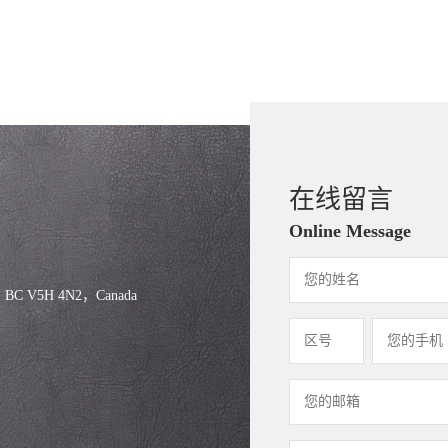
在线留言
Online Message
, BC V5H 4N2，Canada