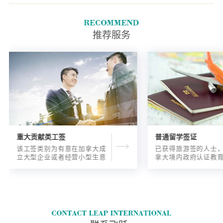
NOC 0、A或B职业中获得至少
12个月的全职(或同等数量的兼
职)工作经验，您就有资格申请
推荐服务
加拿大经验类别移民。
重大贡献类工签
普通留学签证
该工签类别为有意在加拿大成
已获得旅游签的人士
立大型企业或者经营小型生意
拿大境内政府认证教
的海外人士提供的工签，使海
入读6个月以内的过渡
外申请人可以以合法的身份在
语言），顺利结课并
加拿大进行经营活动。
正式通知书的人士，
请学签。达成旅游签
目的，该类申请与境
请学签相比，成功率更