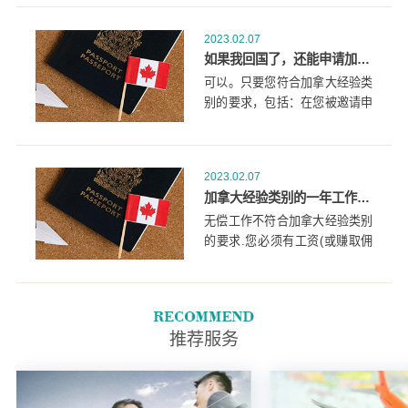
30小时/周，12个月=1年全职工
作(1560小时)，或等量的非全职
2023.02.07
工作。
如果我回国了，还能申请加拿大经验类移民吗？
可以。只要您符合加拿大经验类
别的要求，包括：在您被邀请申
请之前的三年内，在加拿大的
NOC 0、A或B职业中获得至少
12个月的全职(或同等数量的兼
2023.02.07
职)工作经验，您就有资格申请
加拿大经验类别的一年工作经验包括无薪工作吗？对符合条件的工作有最低工资要求吗？
加拿大经验类别移民。
无偿工作不符合加拿大经验类别
的要求.您必须有工资(或赚取佣
金)，但对您合格的工作经验没
有最低工资要求.全职工作经验
是指每周至少工作30个小时，带
薪.
推荐服务