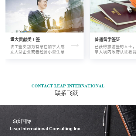
重大贡献类工签
普通留学签证
该工签类别为有意在加拿大成
已获得旅游签的人士
立大型企业或者经营小型生意
拿大境内政府认证教
的海外人士提供的工签，使海
入读6个月以内的过渡
外申请人可以以合法的身份在
语言），顺利结课并
加拿大进行经营活动。
正式通知书的人士，
请学签。达成旅游签
目的，该类申请与境
请学签相比，成功率更
联系飞跃
飞跃国际
Leap International Consulting Inc.