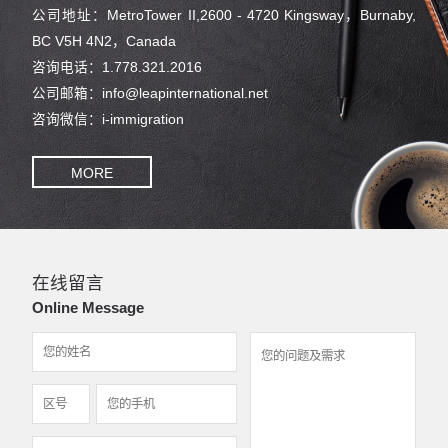
公司地址：MetroTower II,2600 - 4720 Kingsway，Burnaby,
BC V5H 4N2，Canada
咨询电话：1.778.321.2016
公司邮箱：info@leapinternational.net
咨询微信：i-immigration
MORE
在线留言
Online Message