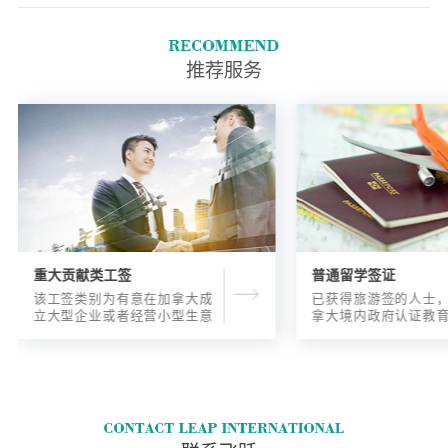
经验。您的工作经验必须是在我
们收到您的加拿大经验类别申请
之前的三年内在加拿大获得的。
推荐服务
重大贡献类工签
普通留学签证
该工签类别为有意在加拿大成
已获得旅游签的人士
立大型企业或者经营小型生意
拿大境内政府认证教
的海外人士提供的工签，使海
入读6个月以内的过渡
外申请人可以以合法的身份在
语言），顺利结课并
加拿大进行经营活动。
正式通知书的人士，
请学签。达成旅游签
目的，该类申请与境
请学签相比，成功率更