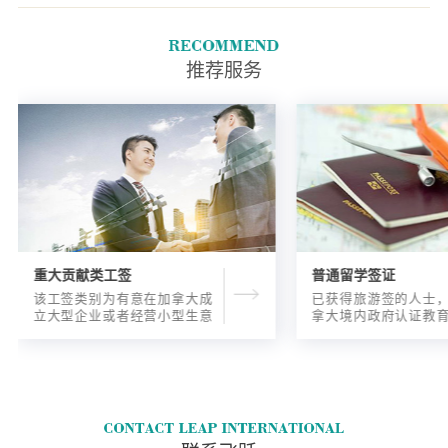
类都符合最低要求：听力.口语.
阅读.写作.然后，需要在填写您
的 "快速通道 "档案时附上测试
推荐服务
结果。
重大贡献类工签
普通留学签证
该工签类别为有意在加拿大成
已获得旅游签的人士
立大型企业或者经营小型生意
拿大境内政府认证教
的海外人士提供的工签，使海
入读6个月以内的过渡
外申请人可以以合法的身份在
语言），顺利结课并
加拿大进行经营活动。
正式通知书的人士，
请学签。达成旅游签
目的，该类申请与境
请学签相比，成功率更