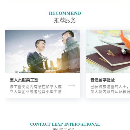
拿大从事国家职业分类中TEER
0、1、2或3类所列的一个或多个
工作全职工作(或同等数量的兼
推荐服务
职工作)，即每周工作30小时.
重大贡献类工签
普通留学签证
该工签类别为有意在加拿大成
已获得旅游签的人士
立大型企业或者经营小型生意
拿大境内政府认证教
的海外人士提供的工签，使海
入读6个月以内的过渡
外申请人可以以合法的身份在
语言），顺利结课并
加拿大进行经营活动。
正式通知书的人士，
请学签。达成旅游签
目的，该类申请与境
请学签相比，成功率更