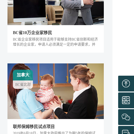
BC省10万企业家移民
BC省企业家移民项目适用于能够支持BC省创新和经济
增长的企业家，申请人必须满足一定的申请要求，并
内对该省的经济发展产生积极的影响。该类别下的申
请人需要在BC省积极地经营企业，面试通过后可获得
工作签证，满足移民条件后即可全家移民。
加拿大
BC省北部
联邦保姆移民试点项目
2019年6月18日，加拿大政府推出了为期5年的保姆试