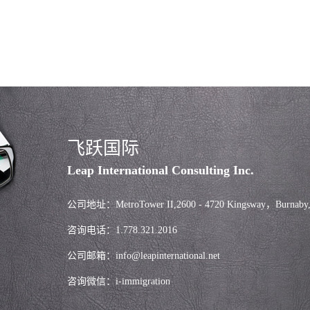
飞跃国际
Leap International Consulting Inc.
公司地址：MetroTower II,2600 - 4720 Kingsway，Burnaby
咨询电话：1.778.321.2016
公司邮箱：info@leapinternational.net
咨询微信：i-immigration