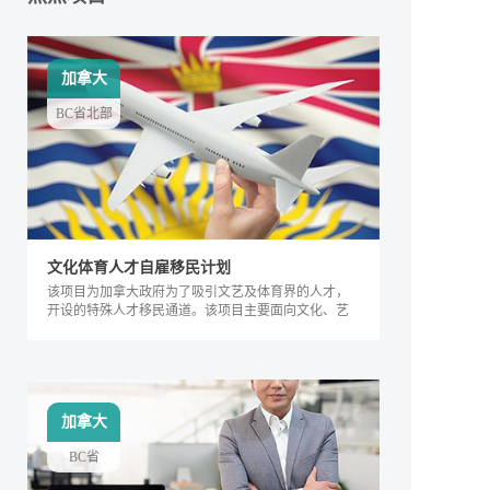
加拿大
BC省北部
文化体育人才自雇移民计划
该项目为加拿大政府为了吸引文艺及体育界的人才，
开设的特殊人才移民通道。该项目主要面向文化、艺
术及体育界的相关人士，根据其专业能力及所能产生
的社会价值进行评判，自2018年来，加拿大政府宣布
缩短审理时间，该项目得到越来越多人的关注，逐渐
成为特殊类人才的热门移民项目。
加拿大
BC省