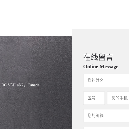
在线留言
Online Message
, BC V5H 4N2，Canada