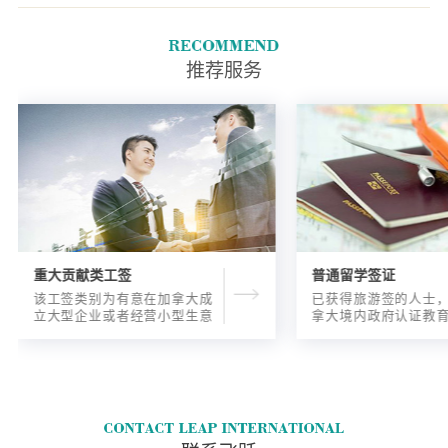
们将携带的旅行证件的类型.签
发他们旅行证件的国家.他们的
国籍;以及他们将如何到加拿大
推荐服务
旅行.
重大贡献类工签
普通留学签证
该工签类别为有意在加拿大成
已获得旅游签的人士
立大型企业或者经营小型生意
拿大境内政府认证教
的海外人士提供的工签，使海
入读6个月以内的过渡
外申请人可以以合法的身份在
语言），顺利结课并
加拿大进行经营活动。
正式通知书的人士，
请学签。达成旅游签
目的，该类申请与境
请学签相比，成功率更