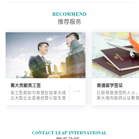
们将携带的旅行证件的类型.签
发他们旅行证件的国家.他们的
国籍;以及他们将如何到加拿大
推荐服务
旅行.
重大贡献类工签
普通留学签证
该工签类别为有意在加拿大成
已获得旅游签的人士
立大型企业或者经营小型生意
拿大境内政府认证教
的海外人士提供的工签，使海
入读6个月以内的过渡
外申请人可以以合法的身份在
语言），顺利结课并
加拿大进行经营活动。
正式通知书的人士，
请学签。达成旅游签
目的，该类申请与境
请学签相比，成功率更