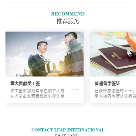
如果您前往或离开美国，您可能
不需要过境签证。
推荐服务
重大贡献类工签
普通留学签证
该工签类别为有意在加拿大成
已获得旅游签的人士
立大型企业或者经营小型生意
拿大境内政府认证教
的海外人士提供的工签，使海
入读6个月以内的过渡
外申请人可以以合法的身份在
语言），顺利结课并
加拿大进行经营活动。
正式通知书的人士，
请学签。达成旅游签
目的，该类申请与境
请学签相比，成功率更