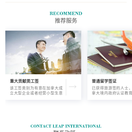
入境口岸(POE)申请，您必须满
足以下所有条件：有资格获得电
子旅行许可(eTA)或无需访问签
推荐服务
证旅行。
重大贡献类工签
普通留学签证
该工签类别为有意在加拿大成
已获得旅游签的人士
立大型企业或者经营小型生意
拿大境内政府认证教
的海外人士提供的工签，使海
入读6个月以内的过渡
外申请人可以以合法的身份在
语言），顺利结课并
加拿大进行经营活动。
正式通知书的人士，
请学签。达成旅游签
目的，该类申请与境
请学签相比，成功率更