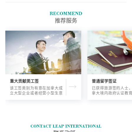
护照，当您申请更新工作许可
时，您必须附上新护照的复印
件。
推荐服务
重大贡献类工签
普通留学签证
该工签类别为有意在加拿大成
已获得旅游签的人士
立大型企业或者经营小型生意
拿大境内政府认证教
的海外人士提供的工签，使海
入读6个月以内的过渡
外申请人可以以合法的身份在
语言），顺利结课并
加拿大进行经营活动。
正式通知书的人士，
请学签。达成旅游签
目的，该类申请与境
请学签相比，成功率更